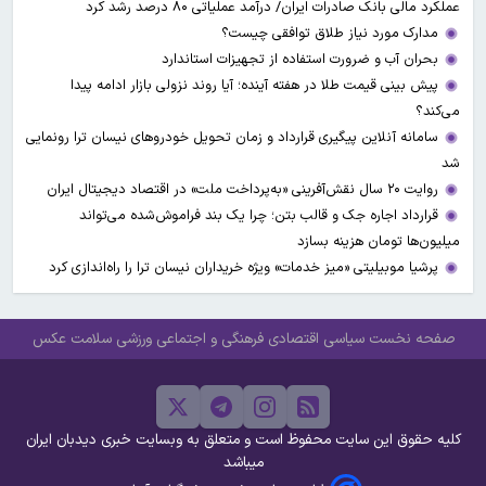
عملکرد مالی بانک صادرات ایران/ درآمد عملیاتی ۸۰ درصد رشد کرد
مدارک مورد نیاز طلاق توافقی چیست؟
بحران آب و ضرورت استفاده از تجهیزات استاندارد
پیش بینی قیمت طلا در هفته آینده؛ آیا روند نزولی بازار ادامه پیدا
می‌کند؟
سامانه آنلاین پیگیری قرارداد‌ و زمان تحویل خودرو‌های نیسان ترا رونمایی
شد
روایت ۲۰ سال نقش‌آفرینی «به‌پرداخت ملت» در اقتصاد دیجیتال ایران
قرارداد اجاره جک و قالب بتن؛ چرا یک بند فراموش‌شده می‌تواند
میلیون‌ها تومان هزینه بسازد
پرشیا موبیلیتی «میز خدمات» ویژه خریداران نیسان ترا را راه‌اندازی کرد
صفحه نخست
سیاسی
اقتصادی
فرهنگی و اجتماعی
ورزشی
سلامت
عکس
کلیه حقوق این سایت محفوظ است و متعلق به وبسایت خبری دیدبان ایران
میباشد