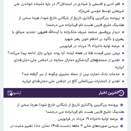
فقر ادبی و فلسفی یا شیادی در استدلال؟/ در باره «شیاد» خواندن علی
شریعتی توسط موسی غنی‌نژاد
پرونده بزرگترین واگذاری تاریخ از بایگانی خارج شود/ هرجا سخن از
هلدینگ خلیج فارس هست نام قربانزاده می درخشد!
دیدار پروفسور محمد شریف ملک‌زاده با آیت‌الله فقیهی؛ تجدید میثاق با
رهبری و تأکید بر انتقام خون رهبر شهید
عرضه اولیه «احیا۱» ۱۹ مرداد در فرابورس
پیش بینی قیمت طلا در هفته آینده؛ آیا روند نزولی بازار ادامه پیدا می‌کند؟
تقدیر از مجتمع‌های گردشگری «مارال ستاره» در اجلاس ملی «جان‌فدای
ایران»
خدمات بانک تجارت پس از حمله سایبری چگونه از سر گرفته شد؟
تقدیر از انتشارات بین‌المللی گاج در اجلاس ملی «جان‌فدای ایران»
آخرین اخبار
آرشیو
پرونده بزرگترین واگذاری تاریخ از بایگانی خارج شود/ هرجا سخن از
هلدینگ خلیج فارس هست نام قربانزاده می درخشد!
عرضه اولیه «احیا۱» ۱۹ مرداد در فرابورس
بررسی صورت‌های مالی ۳ ماهه نخست ۱۴۰۵ نشان داد/ تغییر مثبت در