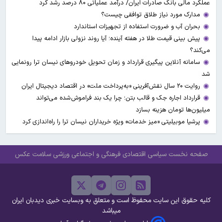
عملکرد مالی بانک صادرات ایران/ درآمد عملیاتی ۸۰ درصد رشد کرد
مدارک مورد نیاز طلاق توافقی چیست؟
بحران آب و ضرورت استفاده از تجهیزات استاندارد
پیش بینی قیمت طلا در هفته آینده؛ آیا روند نزولی بازار ادامه پیدا
می‌کند؟
سامانه آنلاین پیگیری قرارداد‌ و زمان تحویل خودرو‌های نیسان ترا رونمایی
شد
روایت ۲۰ سال نقش‌آفرینی «به‌پرداخت ملت» در اقتصاد دیجیتال ایران
قرارداد اجاره جک و قالب بتن؛ چرا یک بند فراموش‌شده می‌تواند
میلیون‌ها تومان هزینه بسازد
پرشیا موبیلیتی «میز خدمات» ویژه خریداران نیسان ترا را راه‌اندازی کرد
صفحه نخست
سیاسی
اقتصادی
فرهنگی و اجتماعی
ورزشی
سلامت
عکس
کلیه حقوق این سایت محفوظ است و متعلق به وبسایت خبری دیدبان ایران
میباشد