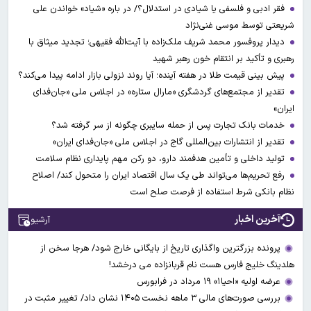
فقر ادبی و فلسفی یا شیادی در استدلال؟/ در باره «شیاد» خواندن علی
شریعتی توسط موسی غنی‌نژاد
دیدار پروفسور محمد شریف ملک‌زاده با آیت‌الله فقیهی؛ تجدید میثاق با
رهبری و تأکید بر انتقام خون رهبر شهید
پیش بینی قیمت طلا در هفته آینده؛ آیا روند نزولی بازار ادامه پیدا می‌کند؟
تقدیر از مجتمع‌های گردشگری «مارال ستاره» در اجلاس ملی «جان‌فدای
ایران»
خدمات بانک تجارت پس از حمله سایبری چگونه از سر گرفته شد؟
تقدیر از انتشارات بین‌المللی گاج در اجلاس ملی «جان‌فدای ایران»
تولید داخلی و تأمین هدفمند دارو، دو رکن مهم پایداری نظام سلامت
رفع تحریم‌ها می‌تواند طی یک سال اقتصاد ایران را متحول کند/ اصلاح
نظام بانکی شرط استفاده از فرصت صلح است
آخرین اخبار
آرشیو
پرونده بزرگترین واگذاری تاریخ از بایگانی خارج شود/ هرجا سخن از
هلدینگ خلیج فارس هست نام قربانزاده می درخشد!
عرضه اولیه «احیا۱» ۱۹ مرداد در فرابورس
بررسی صورت‌های مالی ۳ ماهه نخست ۱۴۰۵ نشان داد/ تغییر مثبت در