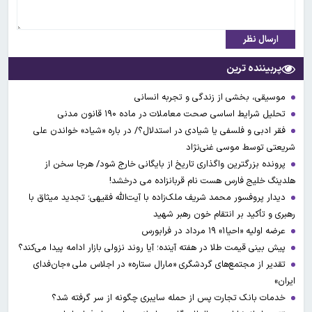
ارسال نظر
پربیننده ترین
موسیقی، بخشی از زندگی و تجربه انسانی
تحلیل شرایط اساسی صحت معاملات در ماده ۱۹۰ قانون مدنی
فقر ادبی و فلسفی یا شیادی در استدلال؟/ در باره «شیاد» خواندن علی
شریعتی توسط موسی غنی‌نژاد
پرونده بزرگترین واگذاری تاریخ از بایگانی خارج شود/ هرجا سخن از
هلدینگ خلیج فارس هست نام قربانزاده می درخشد!
دیدار پروفسور محمد شریف ملک‌زاده با آیت‌الله فقیهی؛ تجدید میثاق با
رهبری و تأکید بر انتقام خون رهبر شهید
عرضه اولیه «احیا۱» ۱۹ مرداد در فرابورس
پیش بینی قیمت طلا در هفته آینده؛ آیا روند نزولی بازار ادامه پیدا می‌کند؟
تقدیر از مجتمع‌های گردشگری «مارال ستاره» در اجلاس ملی «جان‌فدای
ایران»
خدمات بانک تجارت پس از حمله سایبری چگونه از سر گرفته شد؟