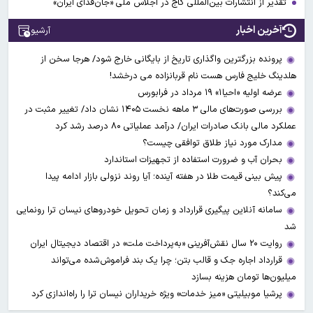
تقدیر از انتشارات بین‌المللی گاج در اجلاس ملی «جان‌فدای ایران»
آخرین اخبار
آرشیو
پرونده بزرگترین واگذاری تاریخ از بایگانی خارج شود/ هرجا سخن از
هلدینگ خلیج فارس هست نام قربانزاده می درخشد!
عرضه اولیه «احیا۱» ۱۹ مرداد در فرابورس
بررسی صورت‌های مالی ۳ ماهه نخست ۱۴۰۵ نشان داد/ تغییر مثبت در
عملکرد مالی بانک صادرات ایران/ درآمد عملیاتی ۸۰ درصد رشد کرد
مدارک مورد نیاز طلاق توافقی چیست؟
بحران آب و ضرورت استفاده از تجهیزات استاندارد
پیش بینی قیمت طلا در هفته آینده؛ آیا روند نزولی بازار ادامه پیدا
می‌کند؟
سامانه آنلاین پیگیری قرارداد‌ و زمان تحویل خودرو‌های نیسان ترا رونمایی
شد
روایت ۲۰ سال نقش‌آفرینی «به‌پرداخت ملت» در اقتصاد دیجیتال ایران
قرارداد اجاره جک و قالب بتن؛ چرا یک بند فراموش‌شده می‌تواند
میلیون‌ها تومان هزینه بسازد
پرشیا موبیلیتی «میز خدمات» ویژه خریداران نیسان ترا را راه‌اندازی کرد