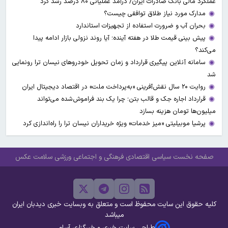
عملکرد مالی بانک صادرات ایران/ درآمد عملیاتی ۸۰ درصد رشد کرد
مدارک مورد نیاز طلاق توافقی چیست؟
بحران آب و ضرورت استفاده از تجهیزات استاندارد
پیش بینی قیمت طلا در هفته آینده؛ آیا روند نزولی بازار ادامه پیدا
می‌کند؟
سامانه آنلاین پیگیری قرارداد‌ و زمان تحویل خودرو‌های نیسان ترا رونمایی
شد
روایت ۲۰ سال نقش‌آفرینی «به‌پرداخت ملت» در اقتصاد دیجیتال ایران
قرارداد اجاره جک و قالب بتن؛ چرا یک بند فراموش‌شده می‌تواند
میلیون‌ها تومان هزینه بسازد
پرشیا موبیلیتی «میز خدمات» ویژه خریداران نیسان ترا را راه‌اندازی کرد
صفحه نخست
سیاسی
اقتصادی
فرهنگی و اجتماعی
ورزشی
سلامت
عکس
کلیه حقوق این سایت محفوظ است و متعلق به وبسایت خبری دیدبان ایران
میباشد
طراحی سایت خبری و خبرگزاری آسام