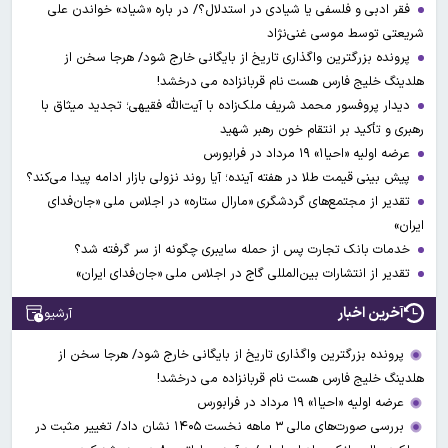
فقر ادبی و فلسفی یا شیادی در استدلال؟/ در باره «شیاد» خواندن علی
شریعتی توسط موسی غنی‌نژاد
پرونده بزرگترین واگذاری تاریخ از بایگانی خارج شود/ هرجا سخن از
هلدینگ خلیج فارس هست نام قربانزاده می درخشد!
دیدار پروفسور محمد شریف ملک‌زاده با آیت‌الله فقیهی؛ تجدید میثاق با
رهبری و تأکید بر انتقام خون رهبر شهید
عرضه اولیه «احیا۱» ۱۹ مرداد در فرابورس
پیش بینی قیمت طلا در هفته آینده؛ آیا روند نزولی بازار ادامه پیدا می‌کند؟
تقدیر از مجتمع‌های گردشگری «مارال ستاره» در اجلاس ملی «جان‌فدای
ایران»
خدمات بانک تجارت پس از حمله سایبری چگونه از سر گرفته شد؟
تقدیر از انتشارات بین‌المللی گاج در اجلاس ملی «جان‌فدای ایران»
آخرین اخبار
آرشیو
پرونده بزرگترین واگذاری تاریخ از بایگانی خارج شود/ هرجا سخن از
هلدینگ خلیج فارس هست نام قربانزاده می درخشد!
عرضه اولیه «احیا۱» ۱۹ مرداد در فرابورس
بررسی صورت‌های مالی ۳ ماهه نخست ۱۴۰۵ نشان داد/ تغییر مثبت در