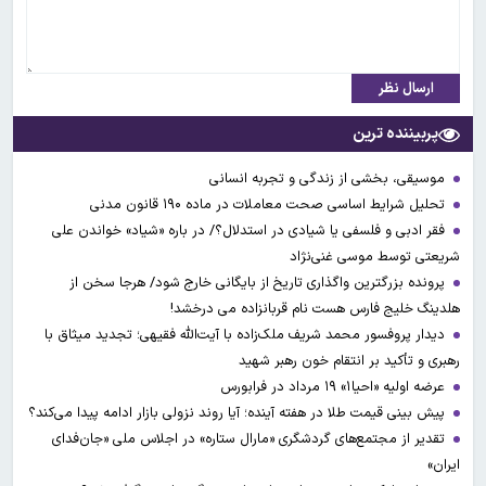
ارسال نظر
پربیننده ترین
موسیقی، بخشی از زندگی و تجربه انسانی
تحلیل شرایط اساسی صحت معاملات در ماده ۱۹۰ قانون مدنی
فقر ادبی و فلسفی یا شیادی در استدلال؟/ در باره «شیاد» خواندن علی
شریعتی توسط موسی غنی‌نژاد
پرونده بزرگترین واگذاری تاریخ از بایگانی خارج شود/ هرجا سخن از
هلدینگ خلیج فارس هست نام قربانزاده می درخشد!
دیدار پروفسور محمد شریف ملک‌زاده با آیت‌الله فقیهی؛ تجدید میثاق با
رهبری و تأکید بر انتقام خون رهبر شهید
عرضه اولیه «احیا۱» ۱۹ مرداد در فرابورس
پیش بینی قیمت طلا در هفته آینده؛ آیا روند نزولی بازار ادامه پیدا می‌کند؟
تقدیر از مجتمع‌های گردشگری «مارال ستاره» در اجلاس ملی «جان‌فدای
ایران»