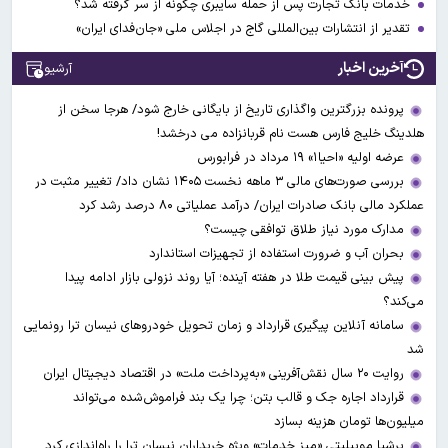
خدمات بانک تجارت پس از حمله سایبری چگونه از سر گرفته شد؟
تقدیر از انتشارات بین‌المللی گاج در اجلاس ملی «جان‌فدای ایران»
آخرین اخبار
آرشیو
پرونده بزرگترین واگذاری تاریخ از بایگانی خارج شود/ هرجا سخن از
هلدینگ خلیج فارس هست نام قربانزاده می درخشد!
عرضه اولیه «احیا۱» ۱۹ مرداد در فرابورس
بررسی صورت‌های مالی ۳ ماهه نخست ۱۴۰۵ نشان داد/ تغییر مثبت در
عملکرد مالی بانک صادرات ایران/ درآمد عملیاتی ۸۰ درصد رشد کرد
مدارک مورد نیاز طلاق توافقی چیست؟
بحران آب و ضرورت استفاده از تجهیزات استاندارد
پیش بینی قیمت طلا در هفته آینده؛ آیا روند نزولی بازار ادامه پیدا
می‌کند؟
سامانه آنلاین پیگیری قرارداد‌ و زمان تحویل خودرو‌های نیسان ترا رونمایی
شد
روایت ۲۰ سال نقش‌آفرینی «به‌پرداخت ملت» در اقتصاد دیجیتال ایران
قرارداد اجاره جک و قالب بتن؛ چرا یک بند فراموش‌شده می‌تواند
میلیون‌ها تومان هزینه بسازد
پرشیا موبیلیتی «میز خدمات» ویژه خریداران نیسان ترا را راه‌اندازی کرد