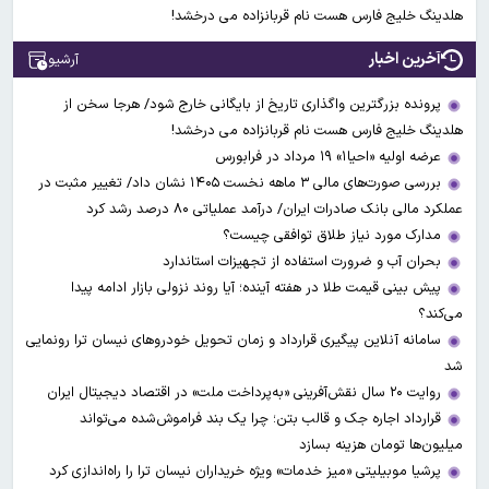
هلدینگ خلیج فارس هست نام قربانزاده می درخشد!
آخرین اخبار
آرشیو
پرونده بزرگترین واگذاری تاریخ از بایگانی خارج شود/ هرجا سخن از
هلدینگ خلیج فارس هست نام قربانزاده می درخشد!
عرضه اولیه «احیا۱» ۱۹ مرداد در فرابورس
بررسی صورت‌های مالی ۳ ماهه نخست ۱۴۰۵ نشان داد/ تغییر مثبت در
عملکرد مالی بانک صادرات ایران/ درآمد عملیاتی ۸۰ درصد رشد کرد
مدارک مورد نیاز طلاق توافقی چیست؟
بحران آب و ضرورت استفاده از تجهیزات استاندارد
پیش بینی قیمت طلا در هفته آینده؛ آیا روند نزولی بازار ادامه پیدا
می‌کند؟
سامانه آنلاین پیگیری قرارداد‌ و زمان تحویل خودرو‌های نیسان ترا رونمایی
شد
روایت ۲۰ سال نقش‌آفرینی «به‌پرداخت ملت» در اقتصاد دیجیتال ایران
قرارداد اجاره جک و قالب بتن؛ چرا یک بند فراموش‌شده می‌تواند
میلیون‌ها تومان هزینه بسازد
پرشیا موبیلیتی «میز خدمات» ویژه خریداران نیسان ترا را راه‌اندازی کرد