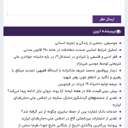
ارسال نظر
پربیننده ترین
موسیقی، بخشی از زندگی و تجربه انسانی
تحلیل شرایط اساسی صحت معاملات در ماده ۱۹۰ قانون مدنی
فقر ادبی و فلسفی یا شیادی در استدلال؟/ در باره «شیاد» خواندن علی
شریعتی توسط موسی غنی‌نژاد
دیدار پروفسور محمد شریف ملک‌زاده با آیت‌الله فقیهی؛ تجدید میثاق با
رهبری و تأکید بر انتقام خون رهبر شهید
عرضه اولیه «احیا۱» ۱۹ مرداد در فرابورس
پیش بینی قیمت طلا در هفته آینده؛ آیا روند نزولی بازار ادامه پیدا می‌کند؟
تقدیر از مجتمع‌های گردشگری «مارال ستاره» در اجلاس ملی «جان‌فدای
ایران»
خدمات بانک تجارت پس از حمله سایبری چگونه از سر گرفته شد؟
تقدیر از انتشارات بین‌المللی گاج در اجلاس ملی «جان‌فدای ایران»
پرونده بزرگترین واگذاری تاریخ از بایگانی خارج شود/ هرجا سخن از