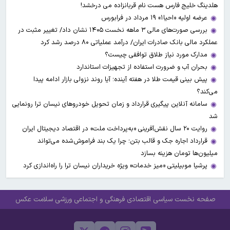
هلدینگ خلیج فارس هست نام قربانزاده می درخشد!
عرضه اولیه «احیا۱» ۱۹ مرداد در فرابورس
بررسی صورت‌های مالی ۳ ماهه نخست ۱۴۰۵ نشان داد/ تغییر مثبت در
عملکرد مالی بانک صادرات ایران/ درآمد عملیاتی ۸۰ درصد رشد کرد
مدارک مورد نیاز طلاق توافقی چیست؟
بحران آب و ضرورت استفاده از تجهیزات استاندارد
پیش بینی قیمت طلا در هفته آینده؛ آیا روند نزولی بازار ادامه پیدا
می‌کند؟
سامانه آنلاین پیگیری قرارداد‌ و زمان تحویل خودرو‌های نیسان ترا رونمایی
شد
روایت ۲۰ سال نقش‌آفرینی «به‌پرداخت ملت» در اقتصاد دیجیتال ایران
قرارداد اجاره جک و قالب بتن؛ چرا یک بند فراموش‌شده می‌تواند
میلیون‌ها تومان هزینه بسازد
پرشیا موبیلیتی «میز خدمات» ویژه خریداران نیسان ترا را راه‌اندازی کرد
صفحه نخست
سیاسی
اقتصادی
فرهنگی و اجتماعی
ورزشی
سلامت
عکس