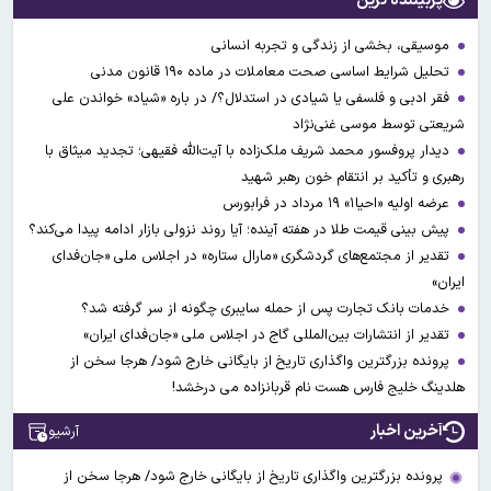
پربیننده ترین
موسیقی، بخشی از زندگی و تجربه انسانی
تحلیل شرایط اساسی صحت معاملات در ماده ۱۹۰ قانون مدنی
فقر ادبی و فلسفی یا شیادی در استدلال؟/ در باره «شیاد» خواندن علی
شریعتی توسط موسی غنی‌نژاد
دیدار پروفسور محمد شریف ملک‌زاده با آیت‌الله فقیهی؛ تجدید میثاق با
رهبری و تأکید بر انتقام خون رهبر شهید
عرضه اولیه «احیا۱» ۱۹ مرداد در فرابورس
پیش بینی قیمت طلا در هفته آینده؛ آیا روند نزولی بازار ادامه پیدا می‌کند؟
تقدیر از مجتمع‌های گردشگری «مارال ستاره» در اجلاس ملی «جان‌فدای
ایران»
خدمات بانک تجارت پس از حمله سایبری چگونه از سر گرفته شد؟
تقدیر از انتشارات بین‌المللی گاج در اجلاس ملی «جان‌فدای ایران»
پرونده بزرگترین واگذاری تاریخ از بایگانی خارج شود/ هرجا سخن از
هلدینگ خلیج فارس هست نام قربانزاده می درخشد!
آخرین اخبار
آرشیو
پرونده بزرگترین واگذاری تاریخ از بایگانی خارج شود/ هرجا سخن از