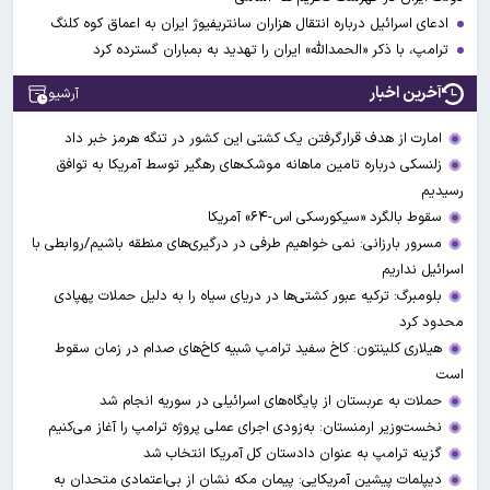
ادعای اسرائیل درباره انتقال هزاران سانتریفیوژ ایران به اعماق کوه کلنگ
ترامپ، با ذکر «الحمدالله» ایران را تهدید به بمباران گسترده کرد
آخرین اخبار
آرشیو
امارت از هدف قرارگرفتن یک کشتی این کشور در تنگه هرمز خبر داد
زلنسکی درباره تامین ماهانه موشک‌های رهگیر توسط آمریکا به توافق
رسیدیم
سقوط بالگرد «سیکورسکی اس-۶۴» آمریکا
مسرور بارزانی: نمی خواهیم طرفی در درگیری‌های منطقه باشیم/روابطی با
اسرائیل نداریم
بلومبرگ: ترکیه عبور کشتی‌ها در دریای سیاه را به دلیل حملات پهپادی
محدود کرد
هیلاری کلینتون: کاخ سفید ترامپ شبیه کاخ‌های صدام در زمان سقوط
است
حملات به عربستان از پایگاه‌های اسرائیلی در سوریه انجام شد
نخست‌وزیر ارمنستان: به‌زودی اجرای عملی پروژه ترامپ را آغاز می‌کنیم
گزینه ترامپ به عنوان دادستان کل آمریکا انتخاب شد
دیپلمات پیشین آمریکایی: پیمان مکه نشان از بی‌اعتمادی متحدان به