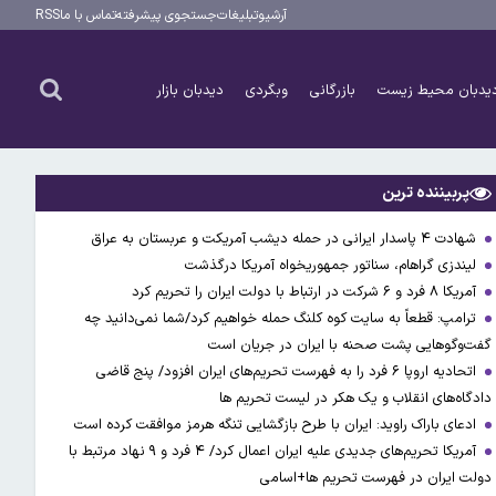
آرشیو
تبلیغات
جستجوی پیشرفته
تماس با ما
RSS
یدبان محیط زیست
بازرگانی
وبگردی
دیدبان بازار
پربیننده ترین
شهادت ۴ پاسدار ایرانی در حمله دیشب آمریکت و عربستان به عراق
لیندزی گراهام، سناتور جمهوریخواه آمریکا درگذشت
آمریکا ۸ فرد و ۶ شرکت در ارتباط با دولت ایران را تحریم کرد
ترامپ: قطعاً به سایت کوه کلنگ حمله خواهیم کرد/شما نمی‌دانید چه
گفت‌وگوهایی پشت صحنه با ایران در جریان است
اتحادیه اروپا ۶ فرد را به فهرست تحریم‌های ایران افزود/ پنج قاضی
دادگاه‌های انقلاب و یک هکر در لیست تحریم ها
ادعای باراک راوید: ایران با طرح بازگشایی تنگه هرمز موافقت کرده است
آمریکا تحریم‌های جدیدی علیه ایران اعمال کرد/ ۴ فرد و ۹ نهاد مرتبط با
دولت ایران در فهرست تحریم ها+اسامی