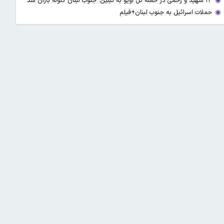
۱۳ شهید و زخمی در حمله تل آویو به تبنین؛ جنوب لبنان گلوله باران شد
حملات اسرائیل به جنوب لبنان+فیلم