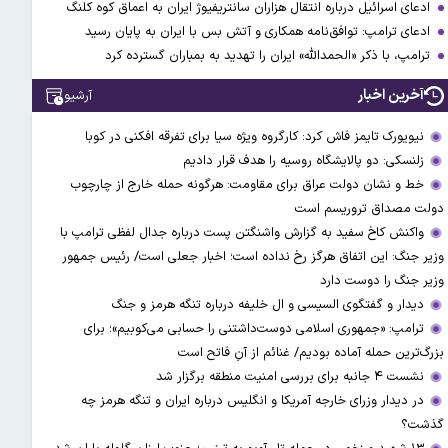
ادعای اسرائیل درباره انتقال هزاران سانتریفیوژ ایران به اعماق کوه کلنگ
ادعای ترامپ: توافق‌نامه همکاری و آتش بس با ایران به پایان رسید
ترامپ، با ذکر «الحمدالله» ایران را تهدید به بمباران گسترده کرد
آخرین اخبار
آرشیو
نیویورک تایمز فاش کرد: کارگروه ویژه سیا برای تفرقه افکنی در کوبا
زلنسکی: دو پالایشگاه روسیه را هدف قرار دادیم
خط و نشان دولت عراق برای مقاومت: هرگونه حمله خارج از چارچوب
دولت مصداق تروریسم است
واکنش کاخ سفید به گزارش واشنگتن پست درباره جدال لفظی ترامپ با
وزیر جنگ: این اتفاق هرگز رخ نداده است؛ اخبار جعلی است/ رئیس جمهور
وزیر جنگ را دوست دارد
دیدار و گفتگوی السیسی و ال خلیفه درباره تنگه هرمز و جنگ
ترامپ: «جمهوری اسلامی دوست‌داشتنی را حسابی می‌کوبیم»؛ برای
بزرگ‌ترین حمله آماده بودیم/ غنائم از آنِ فاتح است
نشست ۴ جانبه برای بررسی امنیت منطقه برگزار شد
در دیدار وزرای خارجه آمریکا و انگلیس درباره ایران و تنگه هرمز چه
گذشت؟