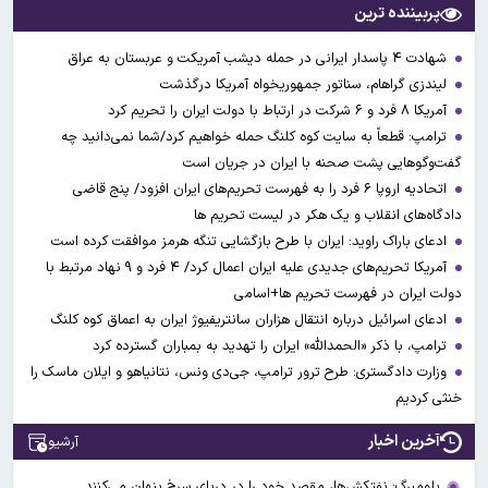
پربیننده ترین
شهادت ۴ پاسدار ایرانی در حمله دیشب آمریکت و عربستان به عراق
لیندزی گراهام، سناتور جمهوریخواه آمریکا درگذشت
آمریکا ۸ فرد و ۶ شرکت در ارتباط با دولت ایران را تحریم کرد
ترامپ: قطعاً به سایت کوه کلنگ حمله خواهیم کرد/شما نمی‌دانید چه
گفت‌وگوهایی پشت صحنه با ایران در جریان است
اتحادیه اروپا ۶ فرد را به فهرست تحریم‌های ایران افزود/ پنج قاضی
دادگاه‌های انقلاب و یک هکر در لیست تحریم ها
ادعای باراک راوید: ایران با طرح بازگشایی تنگه هرمز موافقت کرده است
آمریکا تحریم‌های جدیدی علیه ایران اعمال کرد/ ۴ فرد و ۹ نهاد مرتبط با
دولت ایران در فهرست تحریم ها+اسامی
ادعای اسرائیل درباره انتقال هزاران سانتریفیوژ ایران به اعماق کوه کلنگ
ترامپ، با ذکر «الحمدالله» ایران را تهدید به بمباران گسترده کرد
وزارت دادگستری: طرح ترور ترامپ، جی‌دی ونس، نتانیاهو و ایلان ماسک را
خنثی کردیم
آخرین اخبار
آرشیو
بلومبرگ: نفتکش‌ها، مقصد خود را در دریای سرخ پنهان می‌کنند