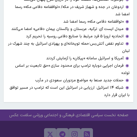
اردوغان در جده و شهباز شریف در مکه/ «توافقنامه دفاعی مکه» رسما
امضا شد
«توافقنامه دفاعی مکه» رسما امضا شد
میدل ایست آی: ترکیه، عربستان و پاکستان پیمان دفاعی» امضا می‌کنند
اتحادیه اروپا ۵ فرد مرتبط با صنایع دفاعی روسیه را تحریم کرد
تداوم نقض آتش‌بس؛حمله توپخانه‌ای و پهپادی اسرائیل به چند شهرک در
لبنان
آمریکا و اسرائیل سامانه «پیکان» را آزمایش کردند
فرمان اجرایی دوباره ترامپ برای محدود سازی «حق تابعیت بر اساس
تولد»
حملات جدید صنعا به مواضع مزدوران سعودی در مأرب
شبکه ۱۴ اسرائیل: ارزیابی در اسرائیل این است که ترامپ در مسیر توافق
با ایران قرار دارد
صفحه نخست
سیاسی
اقتصادی
فرهنگی و اجتماعی
ورزشی
سلامت
عکس