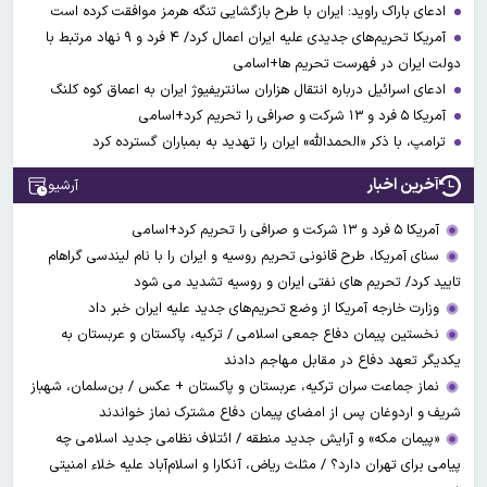
ادعای باراک راوید: ایران با طرح بازگشایی تنگه هرمز موافقت کرده است
آمریکا تحریم‌های جدیدی علیه ایران اعمال کرد/ ۴ فرد و ۹ نهاد مرتبط با
دولت ایران در فهرست تحریم ها+اسامی
ادعای اسرائیل درباره انتقال هزاران سانتریفیوژ ایران به اعماق کوه کلنگ
آمریکا ۵ فرد و ۱۳ شرکت و صرافی را تحریم کرد+اسامی
ترامپ، با ذکر «الحمدالله» ایران را تهدید به بمباران گسترده کرد
آخرین اخبار
آرشیو
آمریکا ۵ فرد و ۱۳ شرکت و صرافی را تحریم کرد+اسامی
سنای آمریکا، طرح قانونی تحریم روسیه و ایران را با نام لیندسی گراهام
تایید کرد/ تحریم های نفتی ایران و روسیه تشدید می شود
وزارت خارجه آمریکا از وضع تحریم‌های جدید علیه ایران خبر داد
نخستین پیمان دفاع جمعی اسلامی / ترکیه، پاکستان و عربستان به
یکدیگر تعهد دفاع در مقابل مهاجم دادند
نماز جماعت سران ترکیه، عربستان و پاکستان + عکس / بن‌سلمان، شهباز
شریف و اردوغان پس از امضای پیمان دفاع مشترک نماز خواندند
«پیمان مکه» و آرایش جدید منطقه / ائتلاف نظامی جدید اسلامی چه
پیامی برای تهران دارد؟ / مثلث ریاض، آنکارا و اسلام‌آباد علیه خلاء امنیتی