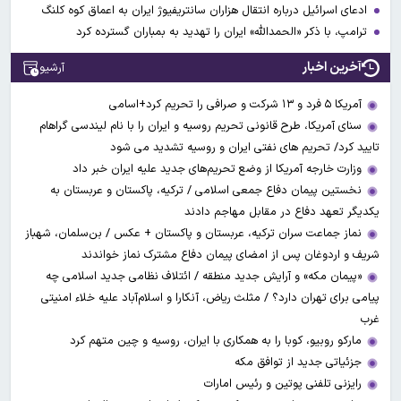
ادعای اسرائیل درباره انتقال هزاران سانتریفیوژ ایران به اعماق کوه کلنگ
ترامپ، با ذکر «الحمدالله» ایران را تهدید به بمباران گسترده کرد
آخرین اخبار
آرشیو
آمریکا ۵ فرد و ۱۳ شرکت و صرافی را تحریم کرد+اسامی
سنای آمریکا، طرح قانونی تحریم روسیه و ایران را با نام لیندسی گراهام
تایید کرد/ تحریم های نفتی ایران و روسیه تشدید می شود
وزارت خارجه آمریکا از وضع تحریم‌های جدید علیه ایران خبر داد
نخستین پیمان دفاع جمعی اسلامی / ترکیه، پاکستان و عربستان به
یکدیگر تعهد دفاع در مقابل مهاجم دادند
نماز جماعت سران ترکیه، عربستان و پاکستان + عکس / بن‌سلمان، شهباز
شریف و اردوغان پس از امضای پیمان دفاع مشترک نماز خواندند
«پیمان مکه» و آرایش جدید منطقه / ائتلاف نظامی جدید اسلامی چه
پیامی برای تهران دارد؟ / مثلث ریاض، آنکارا و اسلام‌آباد علیه خلاء امنیتی
غرب
مارکو روبیو، کوبا را به همکاری با ایران، روسیه و چین متهم کرد
جزئیاتی جدید از توافق مکه
رایزنی تلفنی پوتین و رئیس امارات