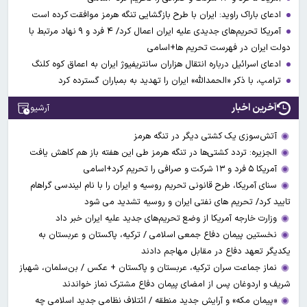
ادعای باراک راوید: ایران با طرح بازگشایی تنگه هرمز موافقت کرده است
آمریکا تحریم‌های جدیدی علیه ایران اعمال کرد/ ۴ فرد و ۹ نهاد مرتبط با
دولت ایران در فهرست تحریم ها+اسامی
ادعای اسرائیل درباره انتقال هزاران سانتریفیوژ ایران به اعماق کوه کلنگ
ترامپ، با ذکر «الحمدالله» ایران را تهدید به بمباران گسترده کرد
آخرین اخبار
آرشیو
آتش‌سوزی یک کشتی دیگر در تنگه هرمز
الجزیره: تردد کشتی‌ها در تنگه هرمز طی این هفته باز هم کاهش یافت
آمریکا ۵ فرد و ۱۳ شرکت و صرافی را تحریم کرد+اسامی
سنای آمریکا، طرح قانونی تحریم روسیه و ایران را با نام لیندسی گراهام
تایید کرد/ تحریم های نفتی ایران و روسیه تشدید می شود
وزارت خارجه آمریکا از وضع تحریم‌های جدید علیه ایران خبر داد
نخستین پیمان دفاع جمعی اسلامی / ترکیه، پاکستان و عربستان به
یکدیگر تعهد دفاع در مقابل مهاجم دادند
نماز جماعت سران ترکیه، عربستان و پاکستان + عکس / بن‌سلمان، شهباز
شریف و اردوغان پس از امضای پیمان دفاع مشترک نماز خواندند
«پیمان مکه» و آرایش جدید منطقه / ائتلاف نظامی جدید اسلامی چه