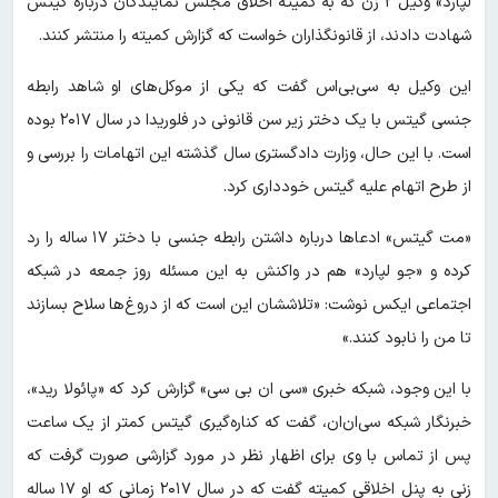
لپارد» وکیل ۲ زن که به کمیته اخلاق مجلس نمایندگان درباره گیتس
شهادت دادند، از قانونگذاران خواست که گزارش کمیته را منتشر کنند.
این وکیل به سی‌بی‌اس گفت که یکی از موکل‌های او شاهد رابطه
جنسی گیتس با یک دختر زیر سن قانونی در فلوریدا در سال ۲۰۱۷ بوده
است. با این حال، وزارت دادگستری سال گذشته این اتهامات را بررسی و
از طرح اتهام علیه گیتس خودداری کرد.
«مت گیتس» ادعاها درباره داشتن رابطه جنسی با دختر ۱۷ ساله را رد
کرده و «جو لپارد» هم در واکنش به این مسئله روز جمعه در شبکه
اجتماعی ایکس نوشت: «تلاششان این است که از دروغ‌ها سلاح بسازند
تا من را نابود کنند.»
با این وجود، شبکه خبری «سی ان بی سی» گزارش کرد که «پائولا رید»،
خبرنگار شبکه سی‌ان‌ان، گفت که کناره‌گیری گیتس کمتر از یک ساعت
پس از تماس با وی برای اظهار نظر در مورد گزارشی صورت گرفت که
زنی به پنل اخلاقی کمیته گفت که در سال ۲۰۱۷ زمانی که او ۱۷ ساله