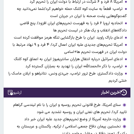
آمریکا ۸ فرد و ۶ شرکت در ارتباط با دولت ایران را تحریم کرد
ترامپ: قطعاً به سایت کوه کلنگ حمله خواهیم کرد/شما نمی‌دانید چه
گفت‌وگوهایی پشت صحنه با ایران در جریان است
اتحادیه اروپا ۶ فرد را به فهرست تحریم‌های ایران افزود/ پنج قاضی
دادگاه‌های انقلاب و یک هکر در لیست تحریم ها
ادعای باراک راوید: ایران با طرح بازگشایی تنگه هرمز موافقت کرده است
آمریکا تحریم‌های جدیدی علیه ایران اعمال کرد/ ۴ فرد و ۹ نهاد مرتبط با
دولت ایران در فهرست تحریم ها+اسامی
ادعای اسرائیل درباره انتقال هزاران سانتریفیوژ ایران به اعماق کوه کلنگ
ترامپ، با ذکر «الحمدالله» ایران را تهدید به بمباران گسترده کرد
وزارت دادگستری: طرح ترور ترامپ، جی‌دی ونس، نتانیاهو و ایلان ماسک را
خنثی کردیم
آخرین اخبار
آرشیو
سنای آمریکا، طرح قانونی تحریم روسیه و ایران را با نام لیندسی گراهام
تایید کرد/ تحریم های نفتی ایران و روسیه تشدید می شود
وزارت خارجه آمریکا از وضع تحریم‌های جدید علیه ایران خبر داد
نخستین پیمان دفاع جمعی اسلامی / ترکیه، پاکستان و عربستان به
یکدیگر تعهد دفاع در مقابل مهاجم دادند