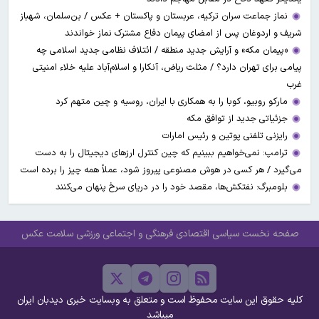
نماز جماعت سران ترکیه، عربستان و پاکستان + عکس / بن‌سلمان، شهباز
شریف و اردوغان پس از امضای پیمان دفاع مشترک نماز خواندند
«پیمان مکه» و آرایش جدید منطقه / ائتلاف نظامی جدید اسلامی چه
پیامی برای تهران دارد؟ / مثلث ریاض، آنکارا و اسلام‌آباد علیه خلاء امنیتی
غرب
مارکو روبیو، کوبا را به همکاری با ایران، روسیه و چین متهم کرد
جزئیاتی جدید از توافق مکه
رایزنی تلفنی پوتین و رئیس امارات
ترامپ: نمی‌خواهیم ببینیم که چین کنترل ارز‌های دیجیتال را به دست
می‌گیرد / هر کسی در هوش مصنوعی پیروز شود، عملاً همه چیز را برده است
بلومبرگ: نفتکش‌ها، مقصد خود را در دریای سرخ پنهان می‌کنند
صفحه نخست
سیاسی
اقتصادی
فرهنگی و اجتماعی
ورزشی
سلامت
عکس
کلیه حقوق این سایت محفوظ است و متعلق به وبسایت خبری دیدبان ایران
میباشد