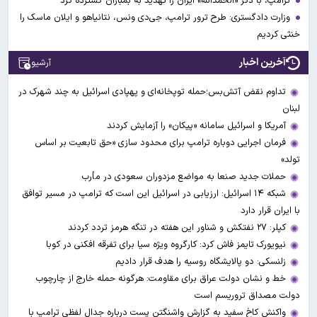
ترامپ، با ذکر «الحمدالله» ایران را تهدید به بمباران گسترده کرد
وزارت دادگستری: طرح ترور ترامپ، جی‌دی ونس، نتانیاهو و ایلان ماسک را
خنثی کردیم
آخرین اخبار
آرشیو
تداوم نقض آتش‌بس؛حمله توپخانه‌ای و پهپادی اسرائیل به چند شهرک در
لبنان
آمریکا و اسرائیل سامانه «پیکان» را آزمایش کردند
فرمان اجرایی دوباره ترامپ برای محدود سازی «حق تابعیت بر اساس
تولد»
حملات جدید صنعا به مواضع مزدوران سعودی در مأرب
شبکه ۱۴ اسرائیل: ارزیابی در اسرائیل این است که ترامپ در مسیر توافق
با ایران قرار دارد
کپلر: ۲۷ نفتکش و شناور این هفته در تنگه هرمز تردد کردند
نیویورک تایمز فاش کرد: کارگروه ویژه سیا برای تفرقه افکنی در کوبا
زلنسکی: دو پالایشگاه روسیه را هدف قرار دادیم
خط و نشان دولت عراق برای مقاومت: هرگونه حمله خارج از چارچوب
دولت مصداق تروریسم است
واکنش کاخ سفید به گزارش واشنگتن پست درباره جدال لفظی ترامپ با