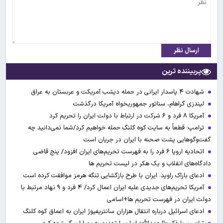
ارسال نظر
پربیننده ترین
شهادت ۴ پاسدار ایرانی در حمله دیشب آمریکت و عربستان به عراق
لیندزی گراهام، سناتور جمهوریخواه آمریکا درگذشت
آمریکا ۸ فرد و ۶ شرکت در ارتباط با دولت ایران را تحریم کرد
ترامپ: قطعاً به سایت کوه کلنگ حمله خواهیم کرد/شما نمی‌دانید چه
گفت‌وگوهایی پشت صحنه با ایران در جریان است
اتحادیه اروپا ۶ فرد را به فهرست تحریم‌های ایران افزود/ پنج قاضی
دادگاه‌های انقلاب و یک هکر در لیست تحریم ها
ادعای باراک راوید: ایران با طرح بازگشایی تنگه هرمز موافقت کرده است
آمریکا تحریم‌های جدیدی علیه ایران اعمال کرد/ ۴ فرد و ۹ نهاد مرتبط با
دولت ایران در فهرست تحریم ها+اسامی
ادعای اسرائیل درباره انتقال هزاران سانتریفیوژ ایران به اعماق کوه کلنگ