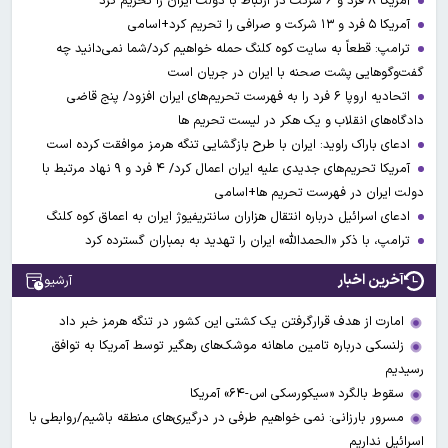
آمریکا ۸ فرد و ۶ شرکت در ارتباط با دولت ایران را تحریم کرد
آمریکا ۵ فرد و ۱۳ شرکت و صرافی را تحریم کرد+اسامی
ترامپ: قطعاً به سایت کوه کلنگ حمله خواهیم کرد/شما نمی‌دانید چه
گفت‌وگوهایی پشت صحنه با ایران در جریان است
اتحادیه اروپا ۶ فرد را به فهرست تحریم‌های ایران افزود/ پنج قاضی
دادگاه‌های انقلاب و یک هکر در لیست تحریم ها
ادعای باراک راوید: ایران با طرح بازگشایی تنگه هرمز موافقت کرده است
آمریکا تحریم‌های جدیدی علیه ایران اعمال کرد/ ۴ فرد و ۹ نهاد مرتبط با
دولت ایران در فهرست تحریم ها+اسامی
ادعای اسرائیل درباره انتقال هزاران سانتریفیوژ ایران به اعماق کوه کلنگ
ترامپ، با ذکر «الحمدالله» ایران را تهدید به بمباران گسترده کرد
آخرین اخبار
آرشیو
امارت از هدف قرارگرفتن یک کشتی این کشور در تنگه هرمز خبر داد
زلنسکی درباره تامین ماهانه موشک‌های رهگیر توسط آمریکا به توافق
رسیدیم
سقوط بالگرد «سیکورسکی اس-۶۴» آمریکا
مسرور بارزانی: نمی خواهیم طرفی در درگیری‌های منطقه باشیم/روابطی با
اسرائیل نداریم