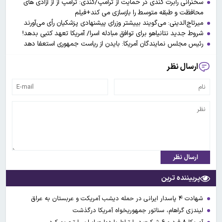
سخنرانی رابرت کندی در حمایت از ترامپ/کندی: ترامپ از از آزادی های
محافظت و طبقه متوسط را بازسازی می کند+فیلم
میرتاج‌الدینی: می‌گویند بییشتر وزرای پیشنهادی پزشکیان رأی می‌آورند
شروط جدید نتانیاهو برای توافق مبادله اسرا/ آمریکا تعهد کتبی بدهد!
رئیس مجلس نمایندگان آمریکا: بایدن از ریاست جمهوری استعفا دهد
ارسال نظر
ارسال نظر
پربیننده ترین
شهادت ۴ پاسدار ایرانی در حمله دیشب آمریکت و عربستان به عراق
لیندزی گراهام، سناتور جمهوریخواه آمریکا درگذشت