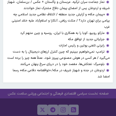
نماز جماعت سران ترکیه، عربستان و پاکستان + عکس / بن‌سلمان، شهباز
شریف و اردوغان پس از امضای پیمان دفاع مشترک نماز خواندند
«پیمان مکه» و آرایش جدید منطقه / ائتلاف نظامی جدید اسلامی چه
پیامی برای تهران دارد؟ / مثلث ریاض، آنکارا و اسلام‌آباد علیه خلاء امنیتی
غرب
مارکو روبیو، کوبا را به همکاری با ایران، روسیه و چین متهم کرد
جزئیاتی جدید از توافق مکه
رایزنی تلفنی پوتین و رئیس امارات
ترامپ: نمی‌خواهیم ببینیم که چین کنترل ارز‌های دیجیتال را به دست
می‌گیرد / هر کسی در هوش مصنوعی پیروز شود، عملاً همه چیز را برده است
بلومبرگ: نفتکش‌ها، مقصد خود را در دریای سرخ پنهان می‌کنند
اردوغان در جده و شهباز شریف در مکه/ «توافقنامه دفاعی مکه» رسما
امضا شد
صفحه نخست
سیاسی
اقتصادی
فرهنگی و اجتماعی
ورزشی
سلامت
عکس