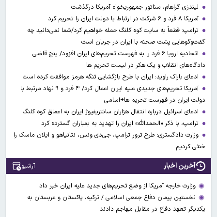
لیندزی گراهام، سناتور جمهوریخواه آمریکا درگذشت
آمریکا ۸ فرد و ۶ شرکت در ارتباط با دولت ایران را تحریم کرد
ترامپ: قطعاً به سایت کوه کلنگ حمله خواهیم کرد/شما نمی‌دانید چه
گفت‌وگوهایی پشت صحنه با ایران در جریان است
اتحادیه اروپا ۶ فرد را به فهرست تحریم‌های ایران افزود/ پنج قاضی
دادگاه‌های انقلاب و یک هکر در لیست تحریم ها
ادعای باراک راوید: ایران با طرح بازگشایی تنگه هرمز موافقت کرده است
آمریکا تحریم‌های جدیدی علیه ایران اعمال کرد/ ۴ فرد و ۹ نهاد مرتبط با
دولت ایران در فهرست تحریم ها+اسامی
ادعای اسرائیل درباره انتقال هزاران سانتریفیوژ ایران به اعماق کوه کلنگ
ترامپ، با ذکر «الحمدالله» ایران را تهدید به بمباران گسترده کرد
وزارت دادگستری: طرح ترور ترامپ، جی‌دی ونس، نتانیاهو و ایلان ماسک را
خنثی کردیم
آخرین اخبار
آرشیو
وزارت خارجه آمریکا از وضع تحریم‌های جدید علیه ایران خبر داد
نخستین پیمان دفاع جمعی اسلامی / ترکیه، پاکستان و عربستان به
یکدیگر تعهد دفاع در مقابل مهاجم دادند