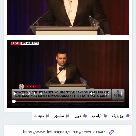
نیویورک
ترامپ
حین
مشاور
دونالد