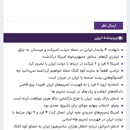
ارسال نظر
پربیننده ترین
شهادت ۴ پاسدار ایرانی در حمله دیشب آمریکت و عربستان به عراق
لیندزی گراهام، سناتور جمهوریخواه آمریکا درگذشت
آمریکا ۸ فرد و ۶ شرکت در ارتباط با دولت ایران را تحریم کرد
ترامپ: قطعاً به سایت کوه کلنگ حمله خواهیم کرد/شما نمی‌دانید چه
گفت‌وگوهایی پشت صحنه با ایران در جریان است
اتحادیه اروپا ۶ فرد را به فهرست تحریم‌های ایران افزود/ پنج قاضی
دادگاه‌های انقلاب و یک هکر در لیست تحریم ها
ادعای باراک راوید: ایران با طرح بازگشایی تنگه هرمز موافقت کرده است
پمپئو: انتخاب چهارم جولای برای تشییع، عمدی بود
آمریکا تحریم‌های جدیدی علیه ایران اعمال کرد/ ۴ فرد و ۹ نهاد مرتبط با
دولت ایران در فهرست تحریم ها+اسامی
ادعای اسرائیل درباره انتقال هزاران سانتریفیوژ ایران به اعماق کوه کلنگ