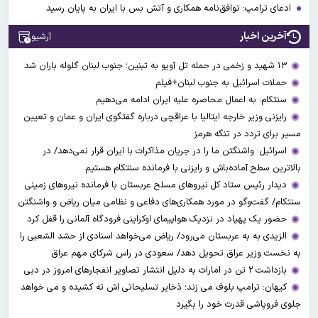
ادعای ترامپ: توافق‌نامه همکاری و آتش بس با ایران به پایان رسید
آخرین اخبار
آرشیو
۱۳ شهید و زخمی در حمله تل آویو به تبنین؛ جنوب لبنان گلوله باران شد
حملات اسرائیل به جنوب لبنان+فیلم
سنتکام: به اعمال محاصره علیه ایران ادامه می‌دهیم
رایزنی وزیر خارجه ایتالیا با عراقچی درباره گفتگوی ایران و عمان و تعیین
مسیر برای تردد در تنگه هرمز
اسرائیل: واشنگتن ما را در جریان مذاکرات با ایران قرار نمی‌دهد/ در
بالاترین سطح آماده‌باش و رایزنی با فرمانده سنتکام هستیم
دیدار رئیس ستاد کل نیروهای مسلح عربستان با فرمانده نیروهای زمینی
سنتکام/ گفت‌وگو در مورد همکاری‌های دفاعی و نظامی میان ریاض و واشنگتن
حضور یک پهپاد در نزدیک هواپیمای اوکراینی فرودگاه آلمانی را قفل کرد
الزیدی به به عربستان می‌رود/ ریاض می‌خواهد اسنادی از حشد الشعبی را
به نخست وزیر عراق تحویل دهد/ سعودی در راس شرکای مهم عراق
بازداشت ۲ تن در امارات به‌ دلیل انتشار تصاویر انفجارهای امروز در دبی
کیهان: ترامپ بلوف می زند؛ ذخایر تسلیحاتی اش ته کشیده و می خواهد
جلوی فروپاشی قدرت خود را بگیرد