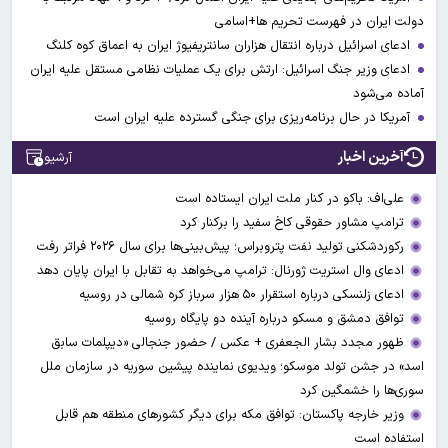
دولت ایران در فهرست تحریم ها+اسامی
ادعای اسرائیل درباره انتقال هزاران سانتریفیوژ ایران به اعماق کوه کلنگ
ادعای وزیر جنگ اسرائیل: ارتش برای یک عملیات نظامی مستقل علیه ایران
آماده می‌شود
آمریکا در حال برنامه‌ریزی برای جنگی گسترده‌ علیه ایران است
آخرین اخبار
آرشیو
علی‌اف: باکو در کنار ملت ایران ایستاده است
ترامپ مشاور حقوقی کاخ سفید را برکنار کرد
رکوردشکنی تولید نفت پتروبراس؛ پیش‌بینی‌ها برای سال ۲۰۲۶ فراتر رفت
ادعای وال‌ استریت ژورنال: ترامپ می‌خواهد به تقابل با ایران پایان دهد
ادعای زلنسکی درباره استقرار ۵۰ هزار سرباز کره شمالی در روسیه
توافق دمشق و مسکو درباره آینده دو پایگاه روسیه
ظهور مجدد بشار الجعفری + عکس / حضور جنجالی «دیپلمات سابق
اسد» در جشن تولد موسکو؛ ویدیوی نماینده پیشین سوریه در سازمان ملل
سوری‌ها را خشمگین کرد
وزیر خارجه پاکستان: توافق مکه برای دیگر کشورهای منطقه هم قابل
استفاده است