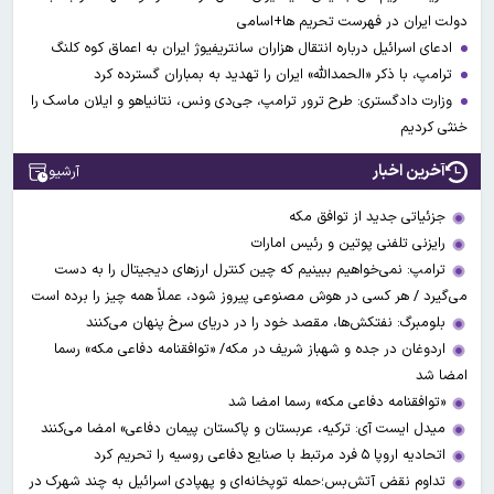
دولت ایران در فهرست تحریم ها+اسامی
ادعای اسرائیل درباره انتقال هزاران سانتریفیوژ ایران به اعماق کوه کلنگ
ترامپ، با ذکر «الحمدالله» ایران را تهدید به بمباران گسترده کرد
وزارت دادگستری: طرح ترور ترامپ، جی‌دی ونس، نتانیاهو و ایلان ماسک را
خنثی کردیم
آخرین اخبار
آرشیو
جزئیاتی جدید از توافق مکه
رایزنی تلفنی پوتین و رئیس امارات
ترامپ: نمی‌خواهیم ببینیم که چین کنترل ارز‌های دیجیتال را به دست
می‌گیرد / هر کسی در هوش مصنوعی پیروز شود، عملاً همه چیز را برده است
بلومبرگ: نفتکش‌ها، مقصد خود را در دریای سرخ پنهان می‌کنند
اردوغان در جده و شهباز شریف در مکه/ «توافقنامه دفاعی مکه» رسما
امضا شد
«توافقنامه دفاعی مکه» رسما امضا شد
میدل ایست آی: ترکیه، عربستان و پاکستان پیمان دفاعی» امضا می‌کنند
اتحادیه اروپا ۵ فرد مرتبط با صنایع دفاعی روسیه را تحریم کرد
تداوم نقض آتش‌بس؛حمله توپخانه‌ای و پهپادی اسرائیل به چند شهرک در