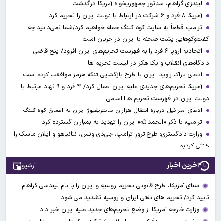
لیندزی گراهام، سناتور جمهوریخواه آمریکا درگذشت
آمریکا ۸ فرد و ۶ شرکت در ارتباط با دولت ایران را تحریم کرد
ترامپ: قطعاً به سایت کوه کلنگ حمله خواهیم کرد/شما نمی‌دانید چه
گفت‌وگوهایی پشت صحنه با ایران در جریان است
اتحادیه اروپا ۶ فرد را به فهرست تحریم‌های ایران افزود/ پنج قاضی
دادگاه‌های انقلاب و یک هکر در لیست تحریم ها
ادعای باراک راوید: ایران با طرح بازگشایی تنگه هرمز موافقت کرده است
آمریکا تحریم‌های جدیدی علیه ایران اعمال کرد/ ۴ فرد و ۹ نهاد مرتبط با
دولت ایران در فهرست تحریم ها+اسامی
ادعای اسرائیل درباره انتقال هزاران سانتریفیوژ ایران به اعماق کوه کلنگ
ترامپ، با ذکر «الحمدالله» ایران را تهدید به بمباران گسترده کرد
وزارت دادگستری: طرح ترور ترامپ، جی‌دی ونس، نتانیاهو و ایلان ماسک را
خنثی کردیم
آخرین اخبار
آرشیو
سنای آمریکا، طرح قانونی تحریم روسیه و ایران را با نام لیندسی گراهام
تایید کرد/ تحریم های نفتی ایران و روسیه تشدید می شود
وزارت خارجه آمریکا از وضع تحریم‌های جدید علیه ایران خبر داد