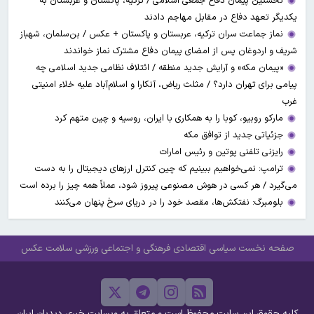
نخستین پیمان دفاع جمعی اسلامی / ترکیه، پاکستان و عربستان به
یکدیگر تعهد دفاع در مقابل مهاجم دادند
نماز جماعت سران ترکیه، عربستان و پاکستان + عکس / بن‌سلمان، شهباز
شریف و اردوغان پس از امضای پیمان دفاع مشترک نماز خواندند
«پیمان مکه» و آرایش جدید منطقه / ائتلاف نظامی جدید اسلامی چه
پیامی برای تهران دارد؟ / مثلث ریاض، آنکارا و اسلام‌آباد علیه خلاء امنیتی
غرب
مارکو روبیو، کوبا را به همکاری با ایران، روسیه و چین متهم کرد
جزئیاتی جدید از توافق مکه
رایزنی تلفنی پوتین و رئیس امارات
ترامپ: نمی‌خواهیم ببینیم که چین کنترل ارز‌های دیجیتال را به دست
می‌گیرد / هر کسی در هوش مصنوعی پیروز شود، عملاً همه چیز را برده است
بلومبرگ: نفتکش‌ها، مقصد خود را در دریای سرخ پنهان می‌کنند
صفحه نخست
سیاسی
اقتصادی
فرهنگی و اجتماعی
ورزشی
سلامت
عکس
کلیه حقوق این سایت محفوظ است و متعلق به وبسایت خبری دیدبان ایران