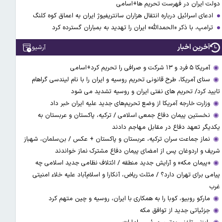
دولت ایران در فهرست تحریم ها+اسامی
ادعای اسرائیل درباره انتقال هزاران سانتریفیوژ ایران به اعماق کوه کلنگ
ترامپ، با ذکر «الحمدالله» ایران را تهدید به بمباران گسترده کرد
آخرین اخبار
آرشیو
آمریکا ۵ فرد و ۱۳ شرکت و صرافی را تحریم کرد+اسامی
سنای آمریکا، طرح قانونی تحریم روسیه و ایران را با نام لیندسی گراهام
تایید کرد/ تحریم های نفتی ایران و روسیه تشدید می شود
وزارت خارجه آمریکا از وضع تحریم‌های جدید علیه ایران خبر داد
نخستین پیمان دفاع جمعی اسلامی / ترکیه، پاکستان و عربستان به
یکدیگر تعهد دفاع در مقابل مهاجم دادند
نماز جماعت سران ترکیه، عربستان و پاکستان + عکس / بن‌سلمان، شهباز
شریف و اردوغان پس از امضای پیمان دفاع مشترک نماز خواندند
«پیمان مکه» و آرایش جدید منطقه / ائتلاف نظامی جدید اسلامی چه
پیامی برای تهران دارد؟ / مثلث ریاض، آنکارا و اسلام‌آباد علیه خلاء امنیتی
غرب
مارکو روبیو، کوبا را به همکاری با ایران، روسیه و چین متهم کرد
جزئیاتی جدید از توافق مکه