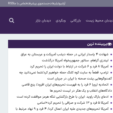
آرشیو
تبلیغات
جستجوی پیشرفته
تماس با ما
RSS
یدبان محیط زیست
بازرگانی
وبگردی
دیدبان بازار
پربیننده ترین
شهادت ۴ پاسدار ایرانی در حمله دیشب آمریکت و عربستان به عراق
لیندزی گراهام، سناتور جمهوریخواه آمریکا درگذشت
آمریکا ۸ فرد و ۶ شرکت در ارتباط با دولت ایران را تحریم کرد
ترامپ: قطعاً به سایت کوه کلنگ حمله خواهیم کرد/شما نمی‌دانید چه
گفت‌وگوهایی پشت صحنه با ایران در جریان است
اتحادیه اروپا ۶ فرد را به فهرست تحریم‌های ایران افزود/ پنج قاضی
دادگاه‌های انقلاب و یک هکر در لیست تحریم ها
ادعای باراک راوید: ایران با طرح بازگشایی تنگه هرمز موافقت کرده است
آمریکا ۵ فرد و ۱۳ شرکت و صرافی را تحریم کرد+اسامی
آمریکا تحریم‌های جدیدی علیه ایران اعمال کرد/ ۴ فرد و ۹ نهاد مرتبط با