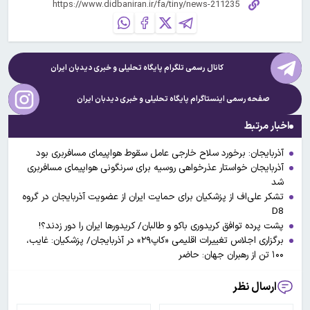
کانال رسمی تلگرام پایگاه تحلیلی و خبری
دیدبان ایران
صفحه رسمی اینستاگرام پایگاه تحلیلی و خبری
دیدبان ایران
اخبار مرتبط
آذربایجان: برخورد سلاح خارجی عامل سقوط هواپیمای مسافربری بود
آذربایجان خواستار عذرخواهی روسیه برای سرنگونی هواپیمای مسافربری
شد
تشکر علی‌اف از پزشکیان برای حمایت ایران از عضویت آذربایجان در گروه
D8
پشت پرده توافق کریدوری باکو و طالبان/ کریدورها ایران را دور زدند؟!
برگزاری اجلاس تغییرات اقلیمی «کاپ۲۹» در آذربایجان/ پزشکیان: غایب،
۱۰۰ تن از رهبران جهان: حاضر
ارسال نظر