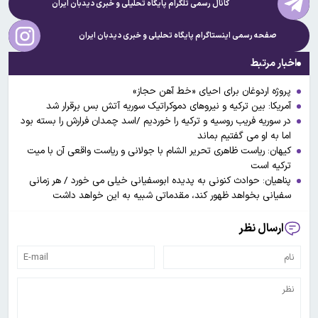
کانال رسمی تلگرام پایگاه تحلیلی و خبری
دیدبان ایران
صفحه رسمی اینستاگرام پایگاه تحلیلی و خبری
دیدبان ایران
اخبار مرتبط
پروژه اردوغان برای احیای «خط آهن حجاز»
آمریکا: بین ترکیه و نیروهای دموکراتیک سوریه آتش بس برقرار شد
در سوریه فریب روسیه و ترکیه را خوردیم /اسد چمدان فرارش را بسته بود
اما به او می گفتیم بماند
کیهان: ریاست ظاهری تحریر الشام با جولانی و ریاست واقعی آن با میت
ترکیه است
پناهیان: حوادث کنونی به پدیده ابوسفیانی خیلی می خورد / هر زمانی
سفیانی بخواهد ظهور کند، مقدماتی شبیه به این خواهد داشت
ارسال نظر