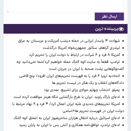
ارسال نظر
پربیننده ترین
شهادت ۴ پاسدار ایرانی در حمله دیشب آمریکت و عربستان به عراق
لیندزی گراهام، سناتور جمهوریخواه آمریکا درگذشت
آمریکا ۸ فرد و ۶ شرکت در ارتباط با دولت ایران را تحریم کرد
ترامپ: قطعاً به سایت کوه کلنگ حمله خواهیم کرد/شما نمی‌دانید چه
گفت‌وگوهایی پشت صحنه با ایران در جریان است
اتحادیه اروپا ۶ فرد را به فهرست تحریم‌های ایران افزود/ پنج قاضی
دادگاه‌های انقلاب و یک هکر در لیست تحریم ها
پمپئو: انتخاب چهارم جولای برای تشییع، عمدی بود
ادعای باراک راوید: ایران با طرح بازگشایی تنگه هرمز موافقت کرده است
آمریکا تحریم‌های جدیدی علیه ایران اعمال کرد/ ۴ فرد و ۹ نهاد مرتبط با
دولت ایران در فهرست تحریم ها+اسامی
ادعای اسرائیل درباره انتقال هزاران سانتریفیوژ ایران به اعماق کوه کلنگ
ادعای ترامپ: توافق‌نامه همکاری و آتش بس با ایران به پایان رسید