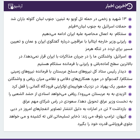
آخرین اخبار
آرشیو
۱۳ شهید و زخمی در حمله تل آویو به تبنین؛ جنوب لبنان گلوله باران شد
حملات اسرائیل به جنوب لبنان+فیلم
سنتکام: به اعمال محاصره علیه ایران ادامه می‌دهیم
رایزنی وزیر خارجه ایتالیا با عراقچی درباره گفتگوی ایران و عمان و تعیین
مسیر برای تردد در تنگه هرمز
اسرائیل: واشنگتن ما را در جریان مذاکرات با ایران قرار نمی‌دهد/ در
بالاترین سطح آماده‌باش و رایزنی با فرمانده سنتکام هستیم
دیدار رئیس ستاد کل نیروهای مسلح عربستان با فرمانده نیروهای زمینی
سنتکام/ گفت‌وگو در مورد همکاری‌های دفاعی و نظامی میان ریاض و واشنگتن
حضور یک پهپاد در نزدیک هواپیمای اوکراینی فرودگاه آلمانی را قفل کرد
الزیدی به به عربستان می‌رود/ ریاض می‌خواهد اسنادی از حشد الشعبی را
به نخست وزیر عراق تحویل دهد/ سعودی در راس شرکای مهم عراق
بازداشت ۲ تن در امارات به‌ دلیل انتشار تصاویر انفجارهای امروز در دبی
کیهان: ترامپ بلوف می زند؛ ذخایر تسلیحاتی اش ته کشیده و می خواهد
جلوی فروپاشی قدرت خود را بگیرد