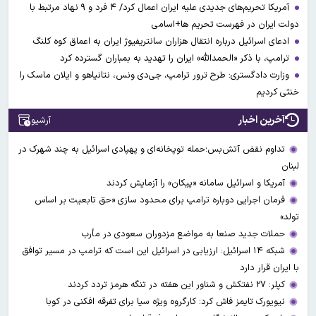
آمریکا تحریم‌های جدیدی علیه ایران اعمال کرد/ ۴ فرد و ۹ نهاد مرتبط با
دولت ایران در فهرست تحریم ها+اسامی
ادعای اسرائیل درباره انتقال هزاران سانتریفیوژ ایران به اعماق کوه کلنگ
ترامپ، با ذکر «الحمدالله» ایران را تهدید به بمباران گسترده کرد
وزارت دادگستری: طرح ترور ترامپ، جی‌دی ونس، نتانیاهو و ایلان ماسک را
خنثی کردیم
آخرین اخبار
آرشیو
تداوم نقض آتش‌بس؛حمله توپخانه‌ای و پهپادی اسرائیل به چند شهرک در
لبنان
آمریکا و اسرائیل سامانه «پیکان» را آزمایش کردند
فرمان اجرایی دوباره ترامپ برای محدود سازی «حق تابعیت بر اساس
تولد»
حملات جدید صنعا به مواضع مزدوران سعودی در مأرب
شبکه ۱۴ اسرائیل: ارزیابی در اسرائیل این است که ترامپ در مسیر توافق
با ایران قرار دارد
کپلر: ۲۷ نفتکش و شناور این هفته در تنگه هرمز تردد کردند
نیویورک تایمز فاش کرد: کارگروه ویژه سیا برای تفرقه افکنی در کوبا