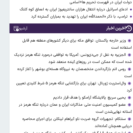
دولت ایران در فهرست تحریم ها+اسامی
ادعای اسرائیل درباره انتقال هزاران سانتریفیوژ ایران به اعماق کوه کلنگ
ترامپ، با ذکر «الحمدالله» ایران را تهدید به بمباران گسترده کرد
آخرین اخبار
آرشیو
وزیر خارجه پاکستان: توافق مکه برای دیگر کشورهای منطقه هم قابل
استفاده است
الجزیره به نقل از جی‌دی‌ونس: آمریکا به توافقی درمورد تنگه هرمز نزدیک
شده است که ممکن است در روزهای آینده منعقد شود
روس اتم بازگرداندن متخصصان به نیروگاه هسته‌ای بوشهر را آغاز کرده
است
وال‌استریت ژورنال: تهران برای بازگشایی تنگه هرمز ۵ شرط کلیدی تعیین
کرد
یحیی سریع: پالایشگاه آرامکو را هدف قرار دادیم
عضو کمیسیون امنیت ملی: مذاکرات ایران و عمان درباره تنگه هرمز در
آستانه نهایی‌شدن است
سنتکام: تجهیزات گروه ضربت ناو آبراهام لینکلن برای اجرای محاصره
دریایی همچنان آماده‌اند