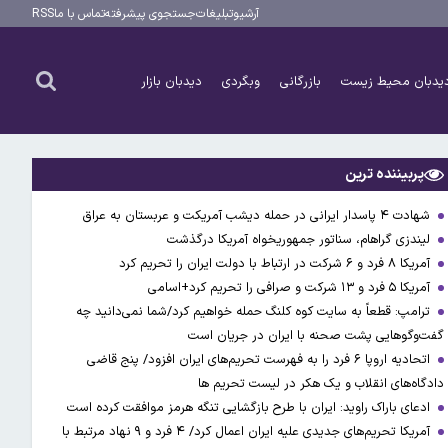
آرشیو
تبلیغات
جستجوی پیشرفته
تماس با ما
RSS
یدبان محیط زیست
بازرگانی
وبگردی
دیدبان بازار
پربیننده ترین
شهادت ۴ پاسدار ایرانی در حمله دیشب آمریکت و عربستان به عراق
لیندزی گراهام، سناتور جمهوریخواه آمریکا درگذشت
آمریکا ۸ فرد و ۶ شرکت در ارتباط با دولت ایران را تحریم کرد
آمریکا ۵ فرد و ۱۳ شرکت و صرافی را تحریم کرد+اسامی
ترامپ: قطعاً به سایت کوه کلنگ حمله خواهیم کرد/شما نمی‌دانید چه
گفت‌وگوهایی پشت صحنه با ایران در جریان است
اتحادیه اروپا ۶ فرد را به فهرست تحریم‌های ایران افزود/ پنج قاضی
دادگاه‌های انقلاب و یک هکر در لیست تحریم ها
ادعای باراک راوید: ایران با طرح بازگشایی تنگه هرمز موافقت کرده است
آمریکا تحریم‌های جدیدی علیه ایران اعمال کرد/ ۴ فرد و ۹ نهاد مرتبط با