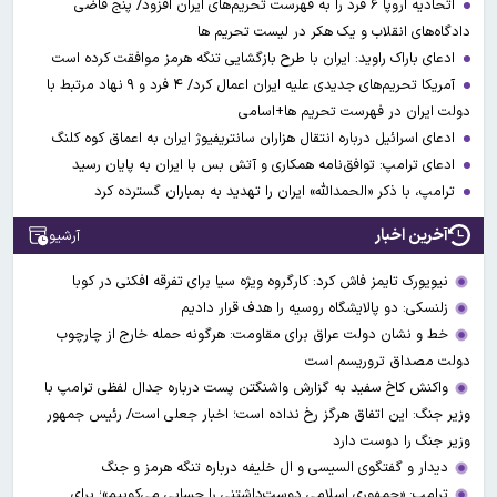
اتحادیه اروپا ۶ فرد را به فهرست تحریم‌های ایران افزود/ پنج قاضی
دادگاه‌های انقلاب و یک هکر در لیست تحریم ها
ادعای باراک راوید: ایران با طرح بازگشایی تنگه هرمز موافقت کرده است
آمریکا تحریم‌های جدیدی علیه ایران اعمال کرد/ ۴ فرد و ۹ نهاد مرتبط با
دولت ایران در فهرست تحریم ها+اسامی
ادعای اسرائیل درباره انتقال هزاران سانتریفیوژ ایران به اعماق کوه کلنگ
ادعای ترامپ: توافق‌نامه همکاری و آتش بس با ایران به پایان رسید
ترامپ، با ذکر «الحمدالله» ایران را تهدید به بمباران گسترده کرد
آخرین اخبار
آرشیو
نیویورک تایمز فاش کرد: کارگروه ویژه سیا برای تفرقه افکنی در کوبا
زلنسکی: دو پالایشگاه روسیه را هدف قرار دادیم
خط و نشان دولت عراق برای مقاومت: هرگونه حمله خارج از چارچوب
دولت مصداق تروریسم است
واکنش کاخ سفید به گزارش واشنگتن پست درباره جدال لفظی ترامپ با
وزیر جنگ: این اتفاق هرگز رخ نداده است؛ اخبار جعلی است/ رئیس جمهور
وزیر جنگ را دوست دارد
دیدار و گفتگوی السیسی و ال خلیفه درباره تنگه هرمز و جنگ
ترامپ: «جمهوری اسلامی دوست‌داشتنی را حسابی می‌کوبیم»؛ برای