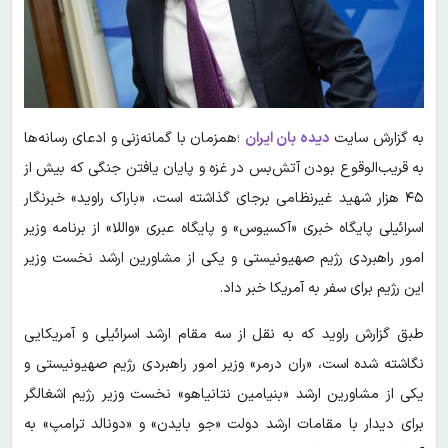
به گزارش سایت
دیده بان ایران
؛همزمان با گمانه‌زنی و ادعای رسانه‌ها
به قریب‌الوقوع بودن آتش‌بس در غزه و پایان یافتن جنگی که بیش از
۴۵ هزار شهید غیرنظامی برجای گذاشته است، «باراک راوید» خبرنگار
اسرائیلی پایگاه خبری «آکسیوس» و پایگاه عبری «واللا» از برنامه وزیر
امور راهبردی رژیم صهیونیستی و یکی از مشاورین ارشد نخست وزیر
این رژیم برای سفر به آمریکا خبر داد.
طبق گزارش راوید که به نقل از سه مقام ارشد اسرائیلی و آمریکایی
نگاشته شده است، «ران درمر» وزیر امور راهبردی رژیم صهیونیستی و
یکی از مشاورین ارشد «بنیامین نتانیاهو» نخست وزیر رژیم اشغالگر
برای دیدار با مقامات ارشد دولت «جو بایدن» و «دونالد ترامپ» به