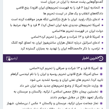
گفت‌وگوهایی پشت صحنه با ایران در جریان است
اتحادیه اروپا ۶ فرد را به فهرست تحریم‌های ایران افزود/ پنج قاضی
دادگاه‌های انقلاب و یک هکر در لیست تحریم ها
ادعای باراک راوید: ایران با طرح بازگشایی تنگه هرمز موافقت کرده است
آمریکا تحریم‌های جدیدی علیه ایران اعمال کرد/ ۴ فرد و ۹ نهاد مرتبط با
دولت ایران در فهرست تحریم ها+اسامی
آمریکا ۵ فرد و ۱۳ شرکت و صرافی را تحریم کرد+اسامی
ادعای اسرائیل درباره انتقال هزاران سانتریفیوژ ایران به اعماق کوه کلنگ
ترامپ، با ذکر «الحمدالله» ایران را تهدید به بمباران گسترده کرد
آخرین اخبار
آرشیو
آمریکا ۵ فرد و ۱۳ شرکت و صرافی را تحریم کرد+اسامی
سنای آمریکا، طرح قانونی تحریم روسیه و ایران را با نام لیندسی گراهام
تایید کرد/ تحریم های نفتی ایران و روسیه تشدید می شود
وزارت خارجه آمریکا از وضع تحریم‌های جدید علیه ایران خبر داد
نخستین پیمان دفاع جمعی اسلامی / ترکیه، پاکستان و عربستان به
یکدیگر تعهد دفاع در مقابل مهاجم دادند
نماز جماعت سران ترکیه، عربستان و پاکستان + عکس / بن‌سلمان، شهباز