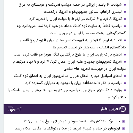
شهادت ۴ پاسدار ایرانی در حمله دیشب آمریکت و عربستان به عراق
لیندزی گراهام، سناتور جمهوریخواه آمریکا درگذشت
آمریکا ۸ فرد و ۶ شرکت در ارتباط با دولت ایران را تحریم کرد
ترامپ: قطعاً به سایت کوه کلنگ حمله خواهیم کرد/شما نمی‌دانید چه
گفت‌وگوهایی پشت صحنه با ایران در جریان است
اتحادیه اروپا ۶ فرد را به فهرست تحریم‌های ایران افزود/ پنج قاضی
دادگاه‌های انقلاب و یک هکر در لیست تحریم ها
ادعای باراک راوید: ایران با طرح بازگشایی تنگه هرمز موافقت کرده است
آمریکا تحریم‌های جدیدی علیه ایران اعمال کرد/ ۴ فرد و ۹ نهاد مرتبط با
دولت ایران در فهرست تحریم ها+اسامی
ادعای اسرائیل درباره انتقال هزاران سانتریفیوژ ایران به اعماق کوه کلنگ
ترامپ، با ذکر «الحمدالله» ایران را تهدید به بمباران گسترده کرد
وزارت دادگستری: طرح ترور ترامپ، جی‌دی ونس، نتانیاهو و ایلان ماسک را
خنثی کردیم
آخرین اخبار
آرشیو
بلومبرگ: نفتکش‌ها، مقصد خود را در دریای سرخ پنهان می‌کنند
اردوغان در جده و شهباز شریف در مکه/ «توافقنامه دفاعی مکه» رسما