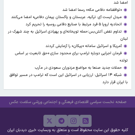
امضا شد
«توافقنامه دفاعی مکه» رسما امضا شد
میدل ایست آی: ترکیه، عربستان و پاکستان پیمان دفاعی» امضا می‌کنند
اتحادیه اروپا ۵ فرد مرتبط با صنایع دفاعی روسیه را تحریم کرد
تداوم نقض آتش‌بس؛حمله توپخانه‌ای و پهپادی اسرائیل به چند شهرک در
لبنان
آمریکا و اسرائیل سامانه «پیکان» را آزمایش کردند
فرمان اجرایی دوباره ترامپ برای محدود سازی «حق تابعیت بر اساس
تولد»
حملات جدید صنعا به مواضع مزدوران سعودی در مأرب
شبکه ۱۴ اسرائیل: ارزیابی در اسرائیل این است که ترامپ در مسیر توافق
با ایران قرار دارد
صفحه نخست
سیاسی
اقتصادی
فرهنگی و اجتماعی
ورزشی
سلامت
عکس
کلیه حقوق این سایت محفوظ است و متعلق به وبسایت خبری دیدبان ایران