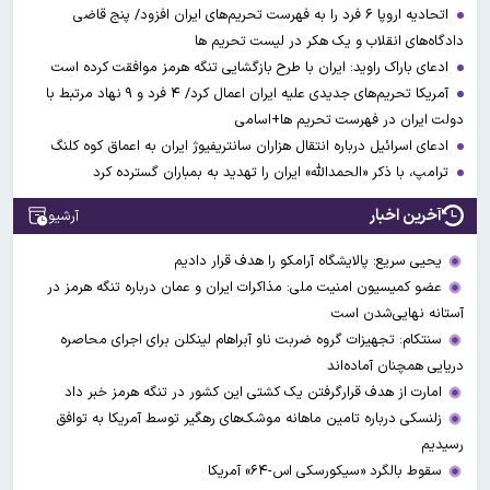
اتحادیه اروپا ۶ فرد را به فهرست تحریم‌های ایران افزود/ پنج قاضی
دادگاه‌های انقلاب و یک هکر در لیست تحریم ها
ادعای باراک راوید: ایران با طرح بازگشایی تنگه هرمز موافقت کرده است
آمریکا تحریم‌های جدیدی علیه ایران اعمال کرد/ ۴ فرد و ۹ نهاد مرتبط با
دولت ایران در فهرست تحریم ها+اسامی
ادعای اسرائیل درباره انتقال هزاران سانتریفیوژ ایران به اعماق کوه کلنگ
ترامپ، با ذکر «الحمدالله» ایران را تهدید به بمباران گسترده کرد
آخرین اخبار
آرشیو
یحیی سریع: پالایشگاه آرامکو را هدف قرار دادیم
عضو کمیسیون امنیت ملی: مذاکرات ایران و عمان درباره تنگه هرمز در
آستانه نهایی‌شدن است
سنتکام: تجهیزات گروه ضربت ناو آبراهام لینکلن برای اجرای محاصره
دریایی همچنان آماده‌اند
امارت از هدف قرارگرفتن یک کشتی این کشور در تنگه هرمز خبر داد
زلنسکی درباره تامین ماهانه موشک‌های رهگیر توسط آمریکا به توافق
رسیدیم
سقوط بالگرد «سیکورسکی اس-۶۴» آمریکا