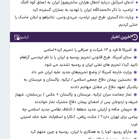
ادعای اسرائیل درباره انتقال هزاران سانتریفیوژ ایران به اعماق کوه کلنگ
ترامپ، با ذکر «الحمدالله» ایران را تهدید به بمباران گسترده کرد
وزارت دادگستری: طرح ترور ترامپ، جی‌دی ونس، نتانیاهو و ایلان ماسک را
خنثی کردیم
آخرین اخبار
آرشیو
آمریکا ۵ فرد و ۱۳ شرکت و صرافی را تحریم کرد+اسامی
سنای آمریکا، طرح قانونی تحریم روسیه و ایران را با نام لیندسی گراهام
تایید کرد/ تحریم های نفتی ایران و روسیه تشدید می شود
وزارت خارجه آمریکا از وضع تحریم‌های جدید علیه ایران خبر داد
نخستین پیمان دفاع جمعی اسلامی / ترکیه، پاکستان و عربستان به
یکدیگر تعهد دفاع در مقابل مهاجم دادند
نماز جماعت سران ترکیه، عربستان و پاکستان + عکس / بن‌سلمان، شهباز
شریف و اردوغان پس از امضای پیمان دفاع مشترک نماز خواندند
«پیمان مکه» و آرایش جدید منطقه / ائتلاف نظامی جدید اسلامی چه
پیامی برای تهران دارد؟ / مثلث ریاض، آنکارا و اسلام‌آباد علیه خلاء امنیتی
غرب
مارکو روبیو، کوبا را به همکاری با ایران، روسیه و چین متهم کرد