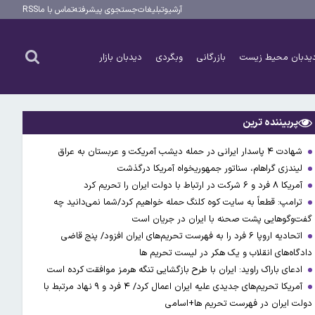
آرشیو
تبلیغات
جستجوی پیشرفته
تماس با ما
RSS
یدبان محیط زیست
بازرگانی
وبگردی
دیدبان بازار
پربیننده ترین
شهادت ۴ پاسدار ایرانی در حمله دیشب آمریکت و عربستان به عراق
لیندزی گراهام، سناتور جمهوریخواه آمریکا درگذشت
آمریکا ۸ فرد و ۶ شرکت در ارتباط با دولت ایران را تحریم کرد
ترامپ: قطعاً به سایت کوه کلنگ حمله خواهیم کرد/شما نمی‌دانید چه
گفت‌وگوهایی پشت صحنه با ایران در جریان است
اتحادیه اروپا ۶ فرد را به فهرست تحریم‌های ایران افزود/ پنج قاضی
دادگاه‌های انقلاب و یک هکر در لیست تحریم ها
ادعای باراک راوید: ایران با طرح بازگشایی تنگه هرمز موافقت کرده است
آمریکا تحریم‌های جدیدی علیه ایران اعمال کرد/ ۴ فرد و ۹ نهاد مرتبط با
دولت ایران در فهرست تحریم ها+اسامی