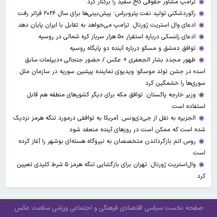
ترامپ مشاور حقوقی کاخ سفید را برکنار کرد
رکوردشکنی تولید نفت پتروبراس؛ پیش‌بینی‌ها برای سال ۲۰۲۶ فراتر رفت
ادعای وال‌ استریت ژورنال: ترامپ می‌خواهد به تقابل با ایران پایان دهد
ادعای زلنسکی درباره استقرار ۵۰ هزار سرباز کره شمالی در روسیه
توافق دمشق و مسکو درباره آینده دو پایگاه روسیه
ظهور مجدد بشار الجعفری + عکس / حضور جنجالی «دیپلمات سابق
اسد» در جشن تولد موسکو؛ ویدیوی نماینده پیشین سوریه در سازمان ملل
سوری‌ها را خشمگین کرد
وزیر خارجه پاکستان: توافق مکه برای دیگر کشورهای منطقه هم قابل
استفاده است
الجزیره به نقل از جی‌دی‌ونس: آمریکا به توافقی درمورد تنگه هرمز نزدیک
شده است که ممکن است در روزهای آینده منعقد شود
روس اتم بازگرداندن متخصصان به نیروگاه هسته‌ای بوشهر را آغاز کرده
است
وال‌استریت ژورنال: تهران برای بازگشایی تنگه هرمز ۵ شرط کلیدی تعیین
کرد
صفحه نخست
سیاسی
اقتصادی
فرهنگی و اجتماعی
ورزشی
سلامت
عکس