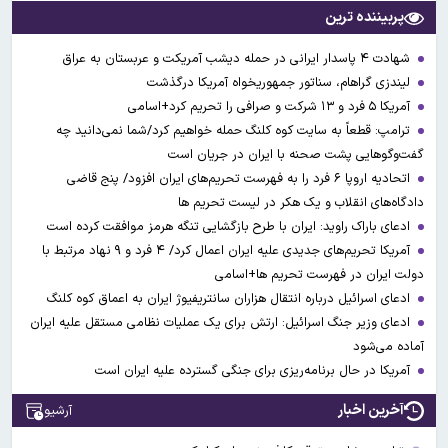
پربیننده ترین
شهادت ۴ پاسدار ایرانی در حمله دیشب آمریکت و عربستان به عراق
لیندزی گراهام، سناتور جمهوریخواه آمریکا درگذشت
آمریکا ۵ فرد و ۱۳ شرکت و صرافی را تحریم کرد+اسامی
ترامپ: قطعاً به سایت کوه کلنگ حمله خواهیم کرد/شما نمی‌دانید چه
گفت‌وگوهایی پشت صحنه با ایران در جریان است
اتحادیه اروپا ۶ فرد را به فهرست تحریم‌های ایران افزود/ پنج قاضی
دادگاه‌های انقلاب و یک هکر در لیست تحریم ها
ادعای باراک راوید: ایران با طرح بازگشایی تنگه هرمز موافقت کرده است
آمریکا تحریم‌های جدیدی علیه ایران اعمال کرد/ ۴ فرد و ۹ نهاد مرتبط با
دولت ایران در فهرست تحریم ها+اسامی
ادعای اسرائیل درباره انتقال هزاران سانتریفیوژ ایران به اعماق کوه کلنگ
ادعای وزیر جنگ اسرائیل: ارتش برای یک عملیات نظامی مستقل علیه ایران
آماده می‌شود
آمریکا در حال برنامه‌ریزی برای جنگی گسترده‌ علیه ایران است
آخرین اخبار
آرشیو