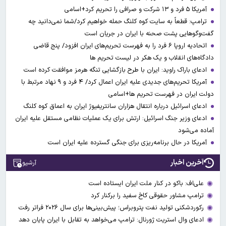
آمریکا ۵ فرد و ۱۳ شرکت و صرافی را تحریم کرد+اسامی
ترامپ: قطعاً به سایت کوه کلنگ حمله خواهیم کرد/شما نمی‌دانید چه
گفت‌وگوهایی پشت صحنه با ایران در جریان است
اتحادیه اروپا ۶ فرد را به فهرست تحریم‌های ایران افزود/ پنج قاضی
دادگاه‌های انقلاب و یک هکر در لیست تحریم ها
ادعای باراک راوید: ایران با طرح بازگشایی تنگه هرمز موافقت کرده است
آمریکا تحریم‌های جدیدی علیه ایران اعمال کرد/ ۴ فرد و ۹ نهاد مرتبط با
دولت ایران در فهرست تحریم ها+اسامی
ادعای اسرائیل درباره انتقال هزاران سانتریفیوژ ایران به اعماق کوه کلنگ
ادعای وزیر جنگ اسرائیل: ارتش برای یک عملیات نظامی مستقل علیه ایران
آماده می‌شود
آمریکا در حال برنامه‌ریزی برای جنگی گسترده‌ علیه ایران است
آخرین اخبار
آرشیو
علی‌اف: باکو در کنار ملت ایران ایستاده است
ترامپ مشاور حقوقی کاخ سفید را برکنار کرد
رکوردشکنی تولید نفت پتروبراس؛ پیش‌بینی‌ها برای سال ۲۰۲۶ فراتر رفت
ادعای وال‌ استریت ژورنال: ترامپ می‌خواهد به تقابل با ایران پایان دهد