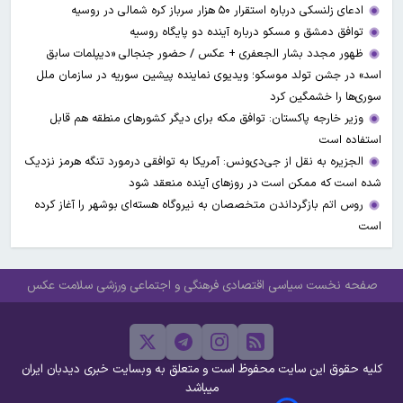
ادعای زلنسکی درباره استقرار ۵۰ هزار سرباز کره شمالی در روسیه
توافق دمشق و مسکو درباره آینده دو پایگاه روسیه
ظهور مجدد بشار الجعفری + عکس / حضور جنجالی «دیپلمات سابق
اسد» در جشن تولد موسکو؛ ویدیوی نماینده پیشین سوریه در سازمان ملل
سوری‌ها را خشمگین کرد
وزیر خارجه پاکستان: توافق مکه برای دیگر کشورهای منطقه هم قابل
استفاده است
الجزیره به نقل از جی‌دی‌ونس: آمریکا به توافقی درمورد تنگه هرمز نزدیک
شده است که ممکن است در روزهای آینده منعقد شود
روس اتم بازگرداندن متخصصان به نیروگاه هسته‌ای بوشهر را آغاز کرده
است
صفحه نخست
سیاسی
اقتصادی
فرهنگی و اجتماعی
ورزشی
سلامت
عکس
کلیه حقوق این سایت محفوظ است و متعلق به وبسایت خبری دیدبان ایران
میباشد