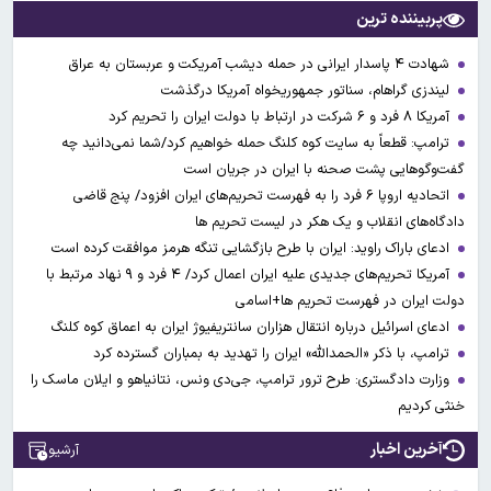
پربیننده ترین
شهادت ۴ پاسدار ایرانی در حمله دیشب آمریکت و عربستان به عراق
لیندزی گراهام، سناتور جمهوریخواه آمریکا درگذشت
آمریکا ۸ فرد و ۶ شرکت در ارتباط با دولت ایران را تحریم کرد
ترامپ: قطعاً به سایت کوه کلنگ حمله خواهیم کرد/شما نمی‌دانید چه
گفت‌وگوهایی پشت صحنه با ایران در جریان است
اتحادیه اروپا ۶ فرد را به فهرست تحریم‌های ایران افزود/ پنج قاضی
دادگاه‌های انقلاب و یک هکر در لیست تحریم ها
ادعای باراک راوید: ایران با طرح بازگشایی تنگه هرمز موافقت کرده است
آمریکا تحریم‌های جدیدی علیه ایران اعمال کرد/ ۴ فرد و ۹ نهاد مرتبط با
دولت ایران در فهرست تحریم ها+اسامی
ادعای اسرائیل درباره انتقال هزاران سانتریفیوژ ایران به اعماق کوه کلنگ
ترامپ، با ذکر «الحمدالله» ایران را تهدید به بمباران گسترده کرد
وزارت دادگستری: طرح ترور ترامپ، جی‌دی ونس، نتانیاهو و ایلان ماسک را
خنثی کردیم
آخرین اخبار
آرشیو