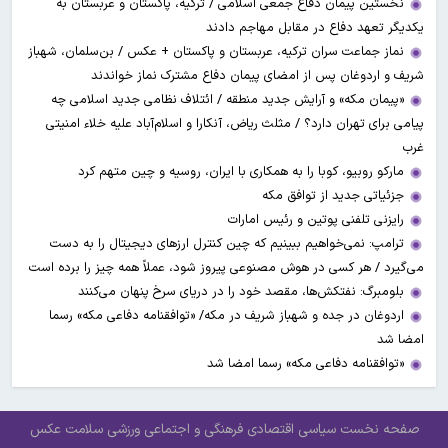
نخستین پیمان دفاع جمعی اسلامی / ترکیه، پاکستان و عربستان به
یکدیگر تعهد دفاع در مقابل مهاجم دادند
نماز جماعت سران ترکیه، عربستان و پاکستان + عکس / بن‌سلمان، شهباز
شریف و اردوغان پس از امضای پیمان دفاع مشترک نماز خواندند
«پیمان مکه» و آرایش جدید منطقه / ائتلاف نظامی جدید اسلامی چه
پیامی برای تهران دارد؟ / مثلث ریاض، آنکارا و اسلام‌آباد علیه خلاء امنیتی
غرب
مارکو روبیو، کوبا را به همکاری با ایران، روسیه و چین متهم کرد
جزئیاتی جدید از توافق مکه
رایزنی تلفنی پوتین و رئیس امارات
ترامپ: نمی‌خواهیم ببینیم که چین کنترل ارز‌های دیجیتال را به دست
می‌گیرد / هر کسی در هوش مصنوعی پیروز شود، عملاً همه چیز را برده است
بلومبرگ: نفتکش‌ها، مقصد خود را در دریای سرخ پنهان می‌کنند
اردوغان در جده و شهباز شریف در مکه/ «توافقنامه دفاعی مکه» رسما
امضا شد
«توافقنامه دفاعی مکه» رسما امضا شد
صفحه نخست
سیاسی
اقتصادی
فرهنگی و اجتماعی
ورزشی
سلامت
عکس