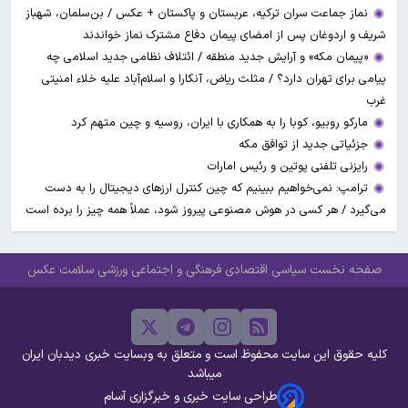
نماز جماعت سران ترکیه، عربستان و پاکستان + عکس / بن‌سلمان، شهباز
شریف و اردوغان پس از امضای پیمان دفاع مشترک نماز خواندند
«پیمان مکه» و آرایش جدید منطقه / ائتلاف نظامی جدید اسلامی چه
پیامی برای تهران دارد؟ / مثلث ریاض، آنکارا و اسلام‌آباد علیه خلاء امنیتی
غرب
مارکو روبیو، کوبا را به همکاری با ایران، روسیه و چین متهم کرد
جزئیاتی جدید از توافق مکه
رایزنی تلفنی پوتین و رئیس امارات
ترامپ: نمی‌خواهیم ببینیم که چین کنترل ارز‌های دیجیتال را به دست
می‌گیرد / هر کسی در هوش مصنوعی پیروز شود، عملاً همه چیز را برده است
صفحه نخست
سیاسی
اقتصادی
فرهنگی و اجتماعی
ورزشی
سلامت
عکس
کلیه حقوق این سایت محفوظ است و متعلق به وبسایت خبری دیدبان ایران
میباشد
طراحی سایت خبری و خبرگزاری آسام