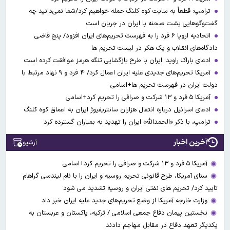
ترامپ: قطعاً به سایت کوه کلنگ حمله خواهیم کرد/شما نمی‌دانید چه
گفت‌وگوهایی پشت صحنه با ایران در جریان است
اتحادیه اروپا ۶ فرد را به فهرست تحریم‌های ایران افزود/ پنج قاضی
دادگاه‌های انقلاب و یک هکر در لیست تحریم ها
ادعای باراک راوید: ایران با طرح بازگشایی تنگه هرمز موافقت کرده است
آمریکا تحریم‌های جدیدی علیه ایران اعمال کرد/ ۴ فرد و ۹ نهاد مرتبط با
دولت ایران در فهرست تحریم ها+اسامی
آمریکا ۵ فرد و ۱۳ شرکت و صرافی را تحریم کرد+اسامی
ادعای اسرائیل درباره انتقال هزاران سانتریفیوژ ایران به اعماق کوه کلنگ
ترامپ، با ذکر «الحمدالله» ایران را تهدید به بمباران گسترده کرد
آخرین اخبار
آرشیو
آمریکا ۵ فرد و ۱۳ شرکت و صرافی را تحریم کرد+اسامی
سنای آمریکا، طرح قانونی تحریم روسیه و ایران را با نام لیندسی گراهام
تایید کرد/ تحریم های نفتی ایران و روسیه تشدید می شود
وزارت خارجه آمریکا از وضع تحریم‌های جدید علیه ایران خبر داد
نخستین پیمان دفاع جمعی اسلامی / ترکیه، پاکستان و عربستان به
یکدیگر تعهد دفاع در مقابل مهاجم دادند