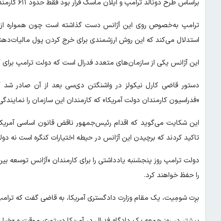
براساس طرح دونالد ترامپ و ایلان ماسک قرار بود فقط حدود ۶۱۱ کارمند سازمان به کار خود ادامه دهند.
ترامپ به‌خصوص روی این آژانس دست گذاشته است چون همواره از 
استدلال می‌کند که این روش ارزشمندی برای خرج کردن پول مالیات‌ده
این آژانس یکی از سازمان‌های متعدد فدرال است که دولت ترامپ برای 
دستور قاضی کارل نیکولز در واشنگتن دی‌سی بعد از آن صادر شد ک
«فدراسیون کارمندان دولت آمریکا» که کارمندان این سازمان را نمایندگی
این شکایت می‌گوید که اقدام رئیس‌جمهور ناقض قانون اساسی آمریکا
تاکید کردند که برچیدن این آژانس در حیطه اختیارات کنگره است نه دول
را حفظ خواهند کرد.
برِت شومِیت، یک مقام وزارت دادگستری آمریکا، به قاضی گفت که ترامپ 
پیشتر در روز جمعه یک دادگاه فدرال در آمریکا دستوری موقت و «خی