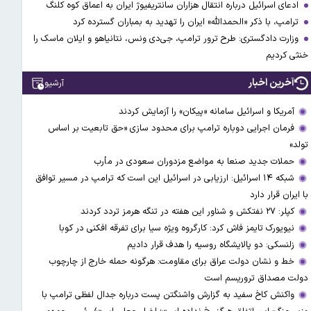
ادعای اسرائیل درباره انتقال هزاران سانتریفیوژ ایران به اعماق کوه کلنگ
ترامپ، با ذکر «الحمدالله» ایران را تهدید به بمباران گسترده کرد
وزارت دادگستری: طرح ترور ترامپ، جی‌دی ونس، نتانیاهو و ایلان ماسک را
خنثی کردیم
آخرین اخبار
آرشیو
آمریکا و اسرائیل سامانه «پیکان» را آزمایش کردند
فرمان اجرایی دوباره ترامپ برای محدود سازی «حق تابعیت بر اساس
تولد»
حملات جدید صنعا به مواضع مزدوران سعودی در مأرب
شبکه ۱۴ اسرائیل: ارزیابی در اسرائیل این است که ترامپ در مسیر توافق
با ایران قرار دارد
کپلر: ۲۷ نفتکش و شناور این هفته در تنگه هرمز تردد کردند
نیویورک تایمز فاش کرد: کارگروه ویژه سیا برای تفرقه افکنی در کوبا
زلنسکی: دو پالایشگاه روسیه را هدف قرار دادیم
خط و نشان دولت عراق برای مقاومت: هرگونه حمله خارج از چارچوب
دولت مصداق تروریسم است
واکنش کاخ سفید به گزارش واشنگتن پست درباره جدال لفظی ترامپ با