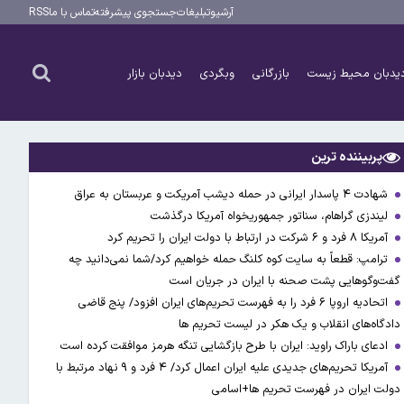
آرشیو
تبلیغات
جستجوی پیشرفته
تماس با ما
RSS
یدبان محیط زیست
بازرگانی
وبگردی
دیدبان بازار
پربیننده ترین
شهادت ۴ پاسدار ایرانی در حمله دیشب آمریکت و عربستان به عراق
لیندزی گراهام، سناتور جمهوریخواه آمریکا درگذشت
آمریکا ۸ فرد و ۶ شرکت در ارتباط با دولت ایران را تحریم کرد
ترامپ: قطعاً به سایت کوه کلنگ حمله خواهیم کرد/شما نمی‌دانید چه
گفت‌وگوهایی پشت صحنه با ایران در جریان است
اتحادیه اروپا ۶ فرد را به فهرست تحریم‌های ایران افزود/ پنج قاضی
دادگاه‌های انقلاب و یک هکر در لیست تحریم ها
ادعای باراک راوید: ایران با طرح بازگشایی تنگه هرمز موافقت کرده است
آمریکا تحریم‌های جدیدی علیه ایران اعمال کرد/ ۴ فرد و ۹ نهاد مرتبط با
دولت ایران در فهرست تحریم ها+اسامی