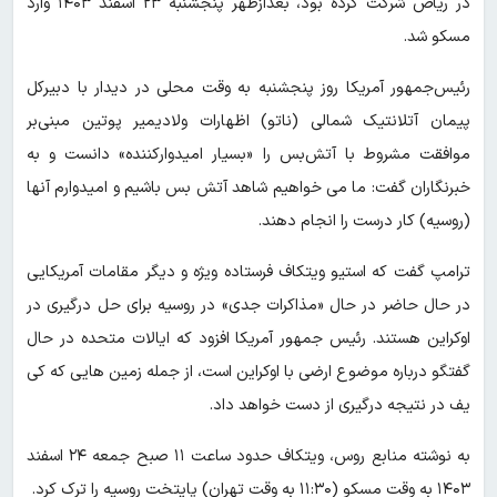
در ریاض شرکت کرده بود، بعدازظهر پنجشنبه ۲۳ اسفند ۱۴۰۳ وارد
مسکو شد.
رئیس‌جمهور آمریکا روز پنجشنبه به وقت محلی در دیدار با دبیرکل
پیمان آتلانتیک شمالی (ناتو) اظهارات ولادیمیر پوتین مبنی‌بر
موافقت مشروط با آتش‌بس را «بسیار امیدوارکننده» دانست و به
خبرنگاران گفت: ما می خواهیم شاهد آتش بس باشیم و امیدوارم آنها
(روسیه) کار درست را انجام دهند.
ترامپ گفت که استیو ویتکاف فرستاده ویژه و دیگر مقامات آمریکایی
در حال حاضر در حال «مذاکرات جدی» در روسیه برای حل درگیری در
اوکراین هستند. رئیس جمهور آمریکا افزود که ایالات متحده در حال
گفتگو درباره موضوع ارضی با اوکراین است، از جمله زمین هایی که کی
یف در نتیجه درگیری از دست خواهد داد.
به نوشته منابع روس، ویتکاف حدود ساعت ۱۱ صبح جمعه ۲۴ اسفند
۱۴۰۳ به وقت مسکو (۱۱:۳۰ به وقت تهران) پایتخت روسیه را ترک کرد.