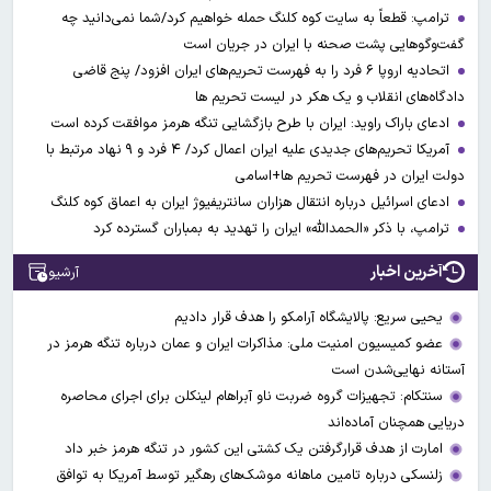
ترامپ: قطعاً به سایت کوه کلنگ حمله خواهیم کرد/شما نمی‌دانید چه
گفت‌وگوهایی پشت صحنه با ایران در جریان است
اتحادیه اروپا ۶ فرد را به فهرست تحریم‌های ایران افزود/ پنج قاضی
دادگاه‌های انقلاب و یک هکر در لیست تحریم ها
ادعای باراک راوید: ایران با طرح بازگشایی تنگه هرمز موافقت کرده است
آمریکا تحریم‌های جدیدی علیه ایران اعمال کرد/ ۴ فرد و ۹ نهاد مرتبط با
دولت ایران در فهرست تحریم ها+اسامی
ادعای اسرائیل درباره انتقال هزاران سانتریفیوژ ایران به اعماق کوه کلنگ
ترامپ، با ذکر «الحمدالله» ایران را تهدید به بمباران گسترده کرد
آخرین اخبار
آرشیو
یحیی سریع: پالایشگاه آرامکو را هدف قرار دادیم
عضو کمیسیون امنیت ملی: مذاکرات ایران و عمان درباره تنگه هرمز در
آستانه نهایی‌شدن است
سنتکام: تجهیزات گروه ضربت ناو آبراهام لینکلن برای اجرای محاصره
دریایی همچنان آماده‌اند
امارت از هدف قرارگرفتن یک کشتی این کشور در تنگه هرمز خبر داد
زلنسکی درباره تامین ماهانه موشک‌های رهگیر توسط آمریکا به توافق