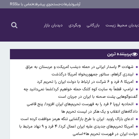
آرشیو
تبلیغات
جستجوی پیشرفته
تماس با ما
RSS
یدبان محیط زیست
بازرگانی
وبگردی
دیدبان بازار
پربیننده ترین
شهادت ۴ پاسدار ایرانی در حمله دیشب آمریکت و عربستان به عراق
لیندزی گراهام، سناتور جمهوریخواه آمریکا درگذشت
آمریکا ۸ فرد و ۶ شرکت در ارتباط با دولت ایران را تحریم کرد
ترامپ: قطعاً به سایت کوه کلنگ حمله خواهیم کرد/شما نمی‌دانید چه
گفت‌وگوهایی پشت صحنه با ایران در جریان است
اتحادیه اروپا ۶ فرد را به فهرست تحریم‌های ایران افزود/ پنج قاضی
دادگاه‌های انقلاب و یک هکر در لیست تحریم ها
ادعای باراک راوید: ایران با طرح بازگشایی تنگه هرمز موافقت کرده است
آمریکا تحریم‌های جدیدی علیه ایران اعمال کرد/ ۴ فرد و ۹ نهاد مرتبط با
دولت ایران در فهرست تحریم ها+اسامی