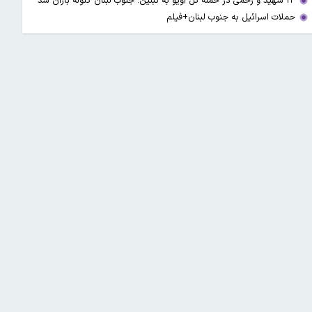
۱۳ شهید و زخمی در حمله تل آویو به تبنین؛ جنوب لبنان گلوله باران شد
حملات اسرائیل به جنوب لبنان+فیلم