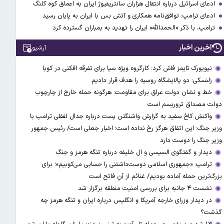
ادعای اسرائیل درباره انتقال هزاران سانتریفیوژ ایران به اعماق کوه کلنگ
ادعای ترامپ: توافق‌نامه همکاری و آتش بس با ایران به پایان رسید
ترامپ، با ذکر «الحمدالله» ایران را تهدید به بمباران گسترده کرد
آخرین اخبار
آرشیو
نیویورک تایمز فاش کرد: کارگروه ویژه سیا برای تفرقه افکنی در کوبا
زلنسکی: دو پالایشگاه روسیه را هدف قرار دادیم
خط و نشان دولت عراق برای مقاومت: هرگونه حمله خارج از چارچوب
دولت مصداق تروریسم است
واکنش کاخ سفید به گزارش واشنگتن پست درباره جدال لفظی ترامپ با
وزیر جنگ: این اتفاق هرگز رخ نداده است؛ اخبار جعلی است/ رئیس جمهور
وزیر جنگ را دوست دارد
دیدار و گفتگوی السیسی و ال خلیفه درباره تنگه هرمز و جنگ
ترامپ: «جمهوری اسلامی دوست‌داشتنی را حسابی می‌کوبیم»؛ برای
بزرگ‌ترین حمله آماده بودیم/ غنائم از آنِ فاتح است
نشست ۴ جانبه برای بررسی امنیت منطقه برگزار شد
در دیدار وزرای خارجه آمریکا و انگلیس درباره ایران و تنگه هرمز چه
گذشت؟