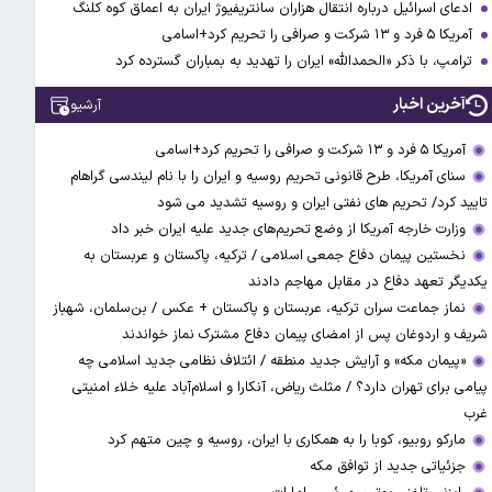
ادعای اسرائیل درباره انتقال هزاران سانتریفیوژ ایران به اعماق کوه کلنگ
آمریکا ۵ فرد و ۱۳ شرکت و صرافی را تحریم کرد+اسامی
ترامپ، با ذکر «الحمدالله» ایران را تهدید به بمباران گسترده کرد
آخرین اخبار
آرشیو
آمریکا ۵ فرد و ۱۳ شرکت و صرافی را تحریم کرد+اسامی
سنای آمریکا، طرح قانونی تحریم روسیه و ایران را با نام لیندسی گراهام
تایید کرد/ تحریم های نفتی ایران و روسیه تشدید می شود
وزارت خارجه آمریکا از وضع تحریم‌های جدید علیه ایران خبر داد
نخستین پیمان دفاع جمعی اسلامی / ترکیه، پاکستان و عربستان به
یکدیگر تعهد دفاع در مقابل مهاجم دادند
نماز جماعت سران ترکیه، عربستان و پاکستان + عکس / بن‌سلمان، شهباز
شریف و اردوغان پس از امضای پیمان دفاع مشترک نماز خواندند
«پیمان مکه» و آرایش جدید منطقه / ائتلاف نظامی جدید اسلامی چه
پیامی برای تهران دارد؟ / مثلث ریاض، آنکارا و اسلام‌آباد علیه خلاء امنیتی
غرب
مارکو روبیو، کوبا را به همکاری با ایران، روسیه و چین متهم کرد
جزئیاتی جدید از توافق مکه