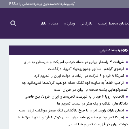
آرشیو
تبلیغات
جستجوی پیشرفته
تماس با ما
RSS
یدبان محیط زیست
بازرگانی
وبگردی
دیدبان بازار
پربیننده ترین
شهادت ۴ پاسدار ایرانی در حمله دیشب آمریکت و عربستان به عراق
لیندزی گراهام، سناتور جمهوریخواه آمریکا درگذشت
آمریکا ۸ فرد و ۶ شرکت در ارتباط با دولت ایران را تحریم کرد
ترامپ: قطعاً به سایت کوه کلنگ حمله خواهیم کرد/شما نمی‌دانید چه
گفت‌وگوهایی پشت صحنه با ایران در جریان است
اتحادیه اروپا ۶ فرد را به فهرست تحریم‌های ایران افزود/ پنج قاضی
دادگاه‌های انقلاب و یک هکر در لیست تحریم ها
ادعای باراک راوید: ایران با طرح بازگشایی تنگه هرمز موافقت کرده است
آمریکا تحریم‌های جدیدی علیه ایران اعمال کرد/ ۴ فرد و ۹ نهاد مرتبط با
دولت ایران در فهرست تحریم ها+اسامی