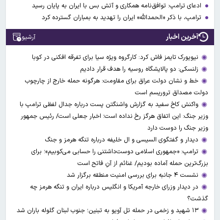
ادعای ترامپ: توافق‌نامه همکاری و آتش بس با ایران به پایان رسید
ترامپ، با ذکر «الحمدالله» ایران را تهدید به بمباران گسترده کرد
آخرین اخبار
آرشیو
نیویورک تایمز فاش کرد: کارگروه ویژه سیا برای تفرقه افکنی در کوبا
زلنسکی: دو پالایشگاه روسیه را هدف قرار دادیم
خط و نشان دولت عراق برای مقاومت: هرگونه حمله خارج از چارچوب
دولت مصداق تروریسم است
واکنش کاخ سفید به گزارش واشنگتن پست درباره جدال لفظی ترامپ با
وزیر جنگ: این اتفاق هرگز رخ نداده است؛ اخبار جعلی است/ رئیس جمهور
وزیر جنگ را دوست دارد
دیدار و گفتگوی السیسی و ال خلیفه درباره تنگه هرمز و جنگ
ترامپ: «جمهوری اسلامی دوست‌داشتنی را حسابی می‌کوبیم»؛ برای
بزرگ‌ترین حمله آماده بودیم/ غنائم از آنِ فاتح است
نشست ۴ جانبه برای بررسی امنیت منطقه برگزار شد
در دیدار وزرای خارجه آمریکا و انگلیس درباره ایران و تنگه هرمز چه
گذشت؟
۱۳ شهید و زخمی در حمله تل آویو به تبنین؛ جنوب لبنان گلوله باران شد