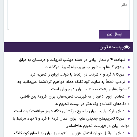
ارسال نظر
پربیننده ترین
شهادت ۴ پاسدار ایرانی در حمله دیشب آمریکت و عربستان به عراق
لیندزی گراهام، سناتور جمهوریخواه آمریکا درگذشت
آمریکا ۸ فرد و ۶ شرکت در ارتباط با دولت ایران را تحریم کرد
ترامپ: قطعاً به سایت کوه کلنگ حمله خواهیم کرد/شما نمی‌دانید چه
گفت‌وگوهایی پشت صحنه با ایران در جریان است
اتحادیه اروپا ۶ فرد را به فهرست تحریم‌های ایران افزود/ پنج قاضی
دادگاه‌های انقلاب و یک هکر در لیست تحریم ها
ادعای باراک راوید: ایران با طرح بازگشایی تنگه هرمز موافقت کرده است
آمریکا تحریم‌های جدیدی علیه ایران اعمال کرد/ ۴ فرد و ۹ نهاد مرتبط با
دولت ایران در فهرست تحریم ها+اسامی
ادعای اسرائیل درباره انتقال هزاران سانتریفیوژ ایران به اعماق کوه کلنگ