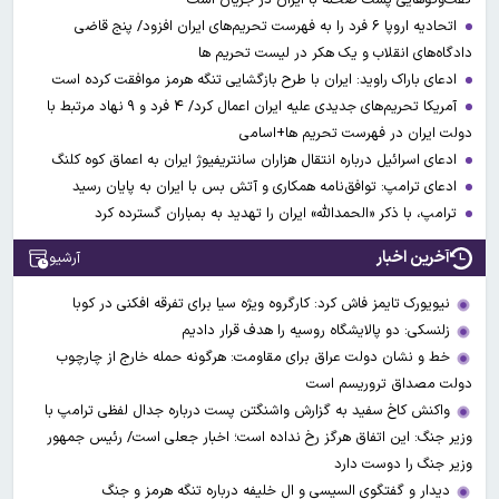
اتحادیه اروپا ۶ فرد را به فهرست تحریم‌های ایران افزود/ پنج قاضی
دادگاه‌های انقلاب و یک هکر در لیست تحریم ها
ادعای باراک راوید: ایران با طرح بازگشایی تنگه هرمز موافقت کرده است
آمریکا تحریم‌های جدیدی علیه ایران اعمال کرد/ ۴ فرد و ۹ نهاد مرتبط با
دولت ایران در فهرست تحریم ها+اسامی
ادعای اسرائیل درباره انتقال هزاران سانتریفیوژ ایران به اعماق کوه کلنگ
ادعای ترامپ: توافق‌نامه همکاری و آتش بس با ایران به پایان رسید
ترامپ، با ذکر «الحمدالله» ایران را تهدید به بمباران گسترده کرد
آخرین اخبار
آرشیو
نیویورک تایمز فاش کرد: کارگروه ویژه سیا برای تفرقه افکنی در کوبا
زلنسکی: دو پالایشگاه روسیه را هدف قرار دادیم
خط و نشان دولت عراق برای مقاومت: هرگونه حمله خارج از چارچوب
دولت مصداق تروریسم است
واکنش کاخ سفید به گزارش واشنگتن پست درباره جدال لفظی ترامپ با
وزیر جنگ: این اتفاق هرگز رخ نداده است؛ اخبار جعلی است/ رئیس جمهور
وزیر جنگ را دوست دارد
دیدار و گفتگوی السیسی و ال خلیفه درباره تنگه هرمز و جنگ