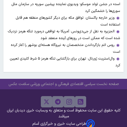
اسد» در جشن تولد موسکو؛ ویدیوی نماینده پیشین سوریه در سازمان ملل
سوری‌ها را خشمگین کرد
وزیر خارجه پاکستان: توافق مکه برای دیگر کشورهای منطقه هم قابل
استفاده است
الجزیره به نقل از جی‌دی‌ونس: آمریکا به توافقی درمورد تنگه هرمز نزدیک
شده است که ممکن است در روزهای آینده منعقد شود
روس اتم بازگرداندن متخصصان به نیروگاه هسته‌ای بوشهر را آغاز کرده
است
وال‌استریت ژورنال: تهران برای بازگشایی تنگه هرمز ۵ شرط کلیدی تعیین
کرد
صفحه نخست
سیاسی
اقتصادی
فرهنگی و اجتماعی
ورزشی
سلامت
عکس
کلیه حقوق این سایت محفوظ است و متعلق به وبسایت خبری دیدبان ایران
میباشد
طراحی سایت خبری و خبرگزاری آسام