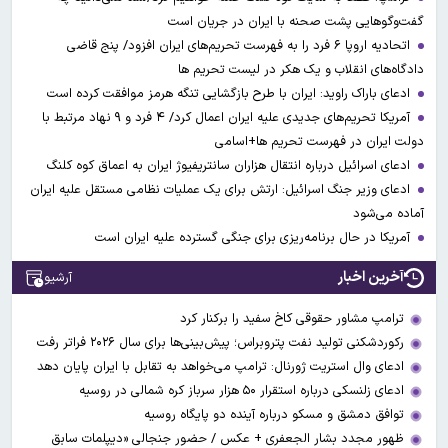
گفت‌وگوهایی پشت صحنه با ایران در جریان است
اتحادیه اروپا ۶ فرد را به فهرست تحریم‌های ایران افزود/ پنج قاضی
دادگاه‌های انقلاب و یک هکر در لیست تحریم ها
ادعای باراک راوید: ایران با طرح بازگشایی تنگه هرمز موافقت کرده است
آمریکا تحریم‌های جدیدی علیه ایران اعمال کرد/ ۴ فرد و ۹ نهاد مرتبط با
دولت ایران در فهرست تحریم ها+اسامی
ادعای اسرائیل درباره انتقال هزاران سانتریفیوژ ایران به اعماق کوه کلنگ
ادعای وزیر جنگ اسرائیل: ارتش برای یک عملیات نظامی مستقل علیه ایران
آماده می‌شود
آمریکا در حال برنامه‌ریزی برای جنگی گسترده‌ علیه ایران است
آخرین اخبار
آرشیو
ترامپ مشاور حقوقی کاخ سفید را برکنار کرد
رکوردشکنی تولید نفت پتروبراس؛ پیش‌بینی‌ها برای سال ۲۰۲۶ فراتر رفت
ادعای وال‌ استریت ژورنال: ترامپ می‌خواهد به تقابل با ایران پایان دهد
ادعای زلنسکی درباره استقرار ۵۰ هزار سرباز کره شمالی در روسیه
توافق دمشق و مسکو درباره آینده دو پایگاه روسیه
ظهور مجدد بشار الجعفری + عکس / حضور جنجالی «دیپلمات سابق