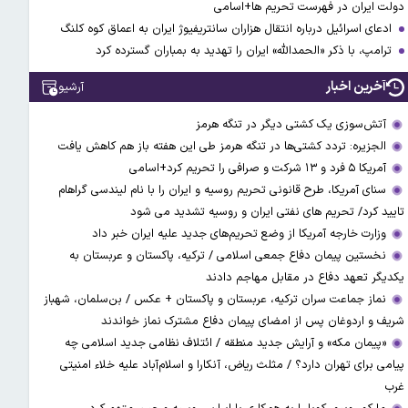
دولت ایران در فهرست تحریم ها+اسامی
ادعای اسرائیل درباره انتقال هزاران سانتریفیوژ ایران به اعماق کوه کلنگ
ترامپ، با ذکر «الحمدالله» ایران را تهدید به بمباران گسترده کرد
آخرین اخبار
آرشیو
آتش‌سوزی یک کشتی دیگر در تنگه هرمز
الجزیره: تردد کشتی‌ها در تنگه هرمز طی این هفته باز هم کاهش یافت
آمریکا ۵ فرد و ۱۳ شرکت و صرافی را تحریم کرد+اسامی
سنای آمریکا، طرح قانونی تحریم روسیه و ایران را با نام لیندسی گراهام
تایید کرد/ تحریم های نفتی ایران و روسیه تشدید می شود
وزارت خارجه آمریکا از وضع تحریم‌های جدید علیه ایران خبر داد
نخستین پیمان دفاع جمعی اسلامی / ترکیه، پاکستان و عربستان به
یکدیگر تعهد دفاع در مقابل مهاجم دادند
نماز جماعت سران ترکیه، عربستان و پاکستان + عکس / بن‌سلمان، شهباز
شریف و اردوغان پس از امضای پیمان دفاع مشترک نماز خواندند
«پیمان مکه» و آرایش جدید منطقه / ائتلاف نظامی جدید اسلامی چه
پیامی برای تهران دارد؟ / مثلث ریاض، آنکارا و اسلام‌آباد علیه خلاء امنیتی
غرب