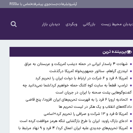
آرشیو
تبلیغات
جستجوی پیشرفته
تماس با ما
RSS
یدبان محیط زیست
بازرگانی
وبگردی
دیدبان بازار
پربیننده ترین
شهادت ۴ پاسدار ایرانی در حمله دیشب آمریکت و عربستان به عراق
لیندزی گراهام، سناتور جمهوریخواه آمریکا درگذشت
آمریکا ۸ فرد و ۶ شرکت در ارتباط با دولت ایران را تحریم کرد
ترامپ: قطعاً به سایت کوه کلنگ حمله خواهیم کرد/شما نمی‌دانید چه
گفت‌وگوهایی پشت صحنه با ایران در جریان است
اتحادیه اروپا ۶ فرد را به فهرست تحریم‌های ایران افزود/ پنج قاضی
دادگاه‌های انقلاب و یک هکر در لیست تحریم ها
آمریکا ۵ فرد و ۱۳ شرکت و صرافی را تحریم کرد+اسامی
ادعای باراک راوید: ایران با طرح بازگشایی تنگه هرمز موافقت کرده است
آمریکا تحریم‌های جدیدی علیه ایران اعمال کرد/ ۴ فرد و ۹ نهاد مرتبط با