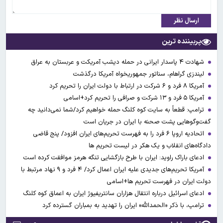
ارسال نظر
پربیننده ترین
شهادت ۴ پاسدار ایرانی در حمله دیشب آمریکت و عربستان به عراق
لیندزی گراهام، سناتور جمهوریخواه آمریکا درگذشت
آمریکا ۸ فرد و ۶ شرکت در ارتباط با دولت ایران را تحریم کرد
آمریکا ۵ فرد و ۱۳ شرکت و صرافی را تحریم کرد+اسامی
ترامپ: قطعاً به سایت کوه کلنگ حمله خواهیم کرد/شما نمی‌دانید چه
گفت‌وگوهایی پشت صحنه با ایران در جریان است
اتحادیه اروپا ۶ فرد را به فهرست تحریم‌های ایران افزود/ پنج قاضی
دادگاه‌های انقلاب و یک هکر در لیست تحریم ها
ادعای باراک راوید: ایران با طرح بازگشایی تنگه هرمز موافقت کرده است
آمریکا تحریم‌های جدیدی علیه ایران اعمال کرد/ ۴ فرد و ۹ نهاد مرتبط با
دولت ایران در فهرست تحریم ها+اسامی
ادعای اسرائیل درباره انتقال هزاران سانتریفیوژ ایران به اعماق کوه کلنگ
ترامپ، با ذکر «الحمدالله» ایران را تهدید به بمباران گسترده کرد