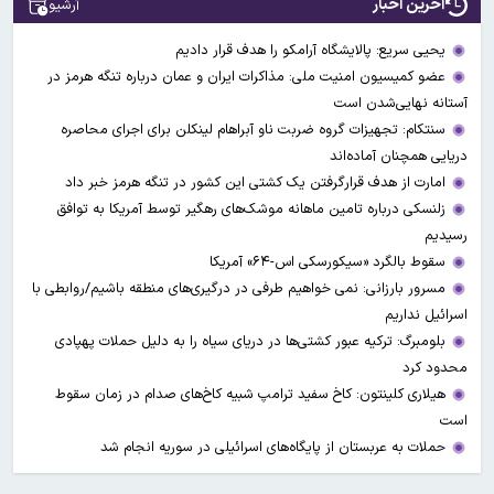
آخرین اخبار
آرشیو
یحیی سریع: پالایشگاه آرامکو را هدف قرار دادیم
عضو کمیسیون امنیت ملی: مذاکرات ایران و عمان درباره تنگه هرمز در
آستانه نهایی‌شدن است
سنتکام: تجهیزات گروه ضربت ناو آبراهام لینکلن برای اجرای محاصره
دریایی همچنان آماده‌اند
امارت از هدف قرارگرفتن یک کشتی این کشور در تنگه هرمز خبر داد
زلنسکی درباره تامین ماهانه موشک‌های رهگیر توسط آمریکا به توافق
رسیدیم
سقوط بالگرد «سیکورسکی اس-۶۴» آمریکا
مسرور بارزانی: نمی خواهیم طرفی در درگیری‌های منطقه باشیم/روابطی با
اسرائیل نداریم
بلومبرگ: ترکیه عبور کشتی‌ها در دریای سیاه را به دلیل حملات پهپادی
محدود کرد
هیلاری کلینتون: کاخ سفید ترامپ شبیه کاخ‌های صدام در زمان سقوط
است
حملات به عربستان از پایگاه‌های اسرائیلی در سوریه انجام شد