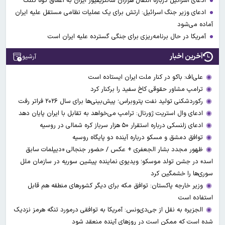
ادعای اسرائیل درباره انتقال هزاران سانتریفیوژ ایران به اعماق کوه کلنگ
ادعای وزیر جنگ اسرائیل: ارتش برای یک عملیات نظامی مستقل علیه ایران
آماده می‌شود
آمریکا در حال برنامه‌ریزی برای جنگی گسترده‌ علیه ایران است
آخرین اخبار
آرشیو
علی‌اف: باکو در کنار ملت ایران ایستاده است
ترامپ مشاور حقوقی کاخ سفید را برکنار کرد
رکوردشکنی تولید نفت پتروبراس؛ پیش‌بینی‌ها برای سال ۲۰۲۶ فراتر رفت
ادعای وال‌ استریت ژورنال: ترامپ می‌خواهد به تقابل با ایران پایان دهد
ادعای زلنسکی درباره استقرار ۵۰ هزار سرباز کره شمالی در روسیه
توافق دمشق و مسکو درباره آینده دو پایگاه روسیه
ظهور مجدد بشار الجعفری + عکس / حضور جنجالی «دیپلمات سابق
اسد» در جشن تولد موسکو؛ ویدیوی نماینده پیشین سوریه در سازمان ملل
سوری‌ها را خشمگین کرد
وزیر خارجه پاکستان: توافق مکه برای دیگر کشورهای منطقه هم قابل
استفاده است
الجزیره به نقل از جی‌دی‌ونس: آمریکا به توافقی درمورد تنگه هرمز نزدیک
شده است که ممکن است در روزهای آینده منعقد شود