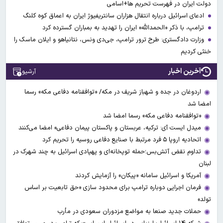
دولت ایران در فهرست تحریم ها+اسامی
ادعای اسرائیل درباره انتقال هزاران سانتریفیوژ ایران به اعماق کوه کلنگ
ترامپ، با ذکر «الحمدالله» ایران را تهدید به بمباران گسترده کرد
وزارت دادگستری: طرح ترور ترامپ، جی‌دی ونس، نتانیاهو و ایلان ماسک را
خنثی کردیم
آخرین اخبار
آرشیو
اردوغان در جده و شهباز شریف در مکه/ «توافقنامه دفاعی مکه» رسما
امضا شد
«توافقنامه دفاعی مکه» رسما امضا شد
میدل ایست آی: ترکیه، عربستان و پاکستان پیمان دفاعی» امضا می‌کنند
اتحادیه اروپا ۵ فرد مرتبط با صنایع دفاعی روسیه را تحریم کرد
تداوم نقض آتش‌بس؛حمله توپخانه‌ای و پهپادی اسرائیل به چند شهرک در
لبنان
آمریکا و اسرائیل سامانه «پیکان» را آزمایش کردند
فرمان اجرایی دوباره ترامپ برای محدود سازی «حق تابعیت بر اساس
تولد»
حملات جدید صنعا به مواضع مزدوران سعودی در مأرب