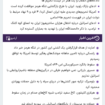
دادگاه‌های انقلاب و یک هکر در لیست تحریم ها
ادعای باراک راوید: ایران با طرح بازگشایی تنگه هرمز موافقت کرده است
آمریکا تحریم‌های جدیدی علیه ایران اعمال کرد/ ۴ فرد و ۹ نهاد مرتبط با
دولت ایران در فهرست تحریم ها+اسامی
ادعای اسرائیل درباره انتقال هزاران سانتریفیوژ ایران به اعماق کوه کلنگ
ترامپ، با ذکر «الحمدالله» ایران را تهدید به بمباران گسترده کرد
آخرین اخبار
آرشیو
امارت از هدف قرارگرفتن یک کشتی این کشور در تنگه هرمز خبر داد
زلنسکی درباره تامین ماهانه موشک‌های رهگیر توسط آمریکا به توافق
رسیدیم
سقوط بالگرد «سیکورسکی اس-۶۴» آمریکا
مسرور بارزانی: نمی خواهیم طرفی در درگیری‌های منطقه باشیم/روابطی با
اسرائیل نداریم
بلومبرگ: ترکیه عبور کشتی‌ها در دریای سیاه را به دلیل حملات پهپادی
محدود کرد
هیلاری کلینتون: کاخ سفید ترامپ شبیه کاخ‌های صدام در زمان سقوط
است
حملات به عربستان از پایگاه‌های اسرائیلی در سوریه انجام شد