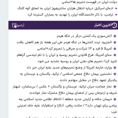
دولت ایران در فهرست تحریم ها+اسامی
ادعای اسرائیل درباره انتقال هزاران سانتریفیوژ ایران به اعماق کوه کلنگ
ترامپ، با ذکر «الحمدالله» ایران را تهدید به بمباران گسترده کرد
آخرین اخبار
آرشیو
آتش‌سوزی یک کشتی دیگر در تنگه هرمز
الجزیره: تردد کشتی‌ها در تنگه هرمز طی این هفته باز هم کاهش یافت
آمریکا ۵ فرد و ۱۳ شرکت و صرافی را تحریم کرد+اسامی
سنای آمریکا، طرح قانونی تحریم روسیه و ایران را با نام لیندسی گراهام
تایید کرد/ تحریم های نفتی ایران و روسیه تشدید می شود
وزارت خارجه آمریکا از وضع تحریم‌های جدید علیه ایران خبر داد
نخستین پیمان دفاع جمعی اسلامی / ترکیه، پاکستان و عربستان به
یکدیگر تعهد دفاع در مقابل مهاجم دادند
نماز جماعت سران ترکیه، عربستان و پاکستان + عکس / بن‌سلمان، شهباز
شریف و اردوغان پس از امضای پیمان دفاع مشترک نماز خواندند
«پیمان مکه» و آرایش جدید منطقه / ائتلاف نظامی جدید اسلامی چه
پیامی برای تهران دارد؟ / مثلث ریاض، آنکارا و اسلام‌آباد علیه خلاء امنیتی
غرب