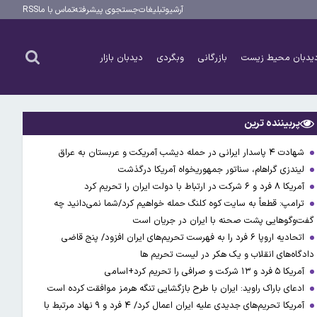
آرشیو
تبلیغات
جستجوی پیشرفته
تماس با ما
RSS
یدبان محیط زیست
بازرگانی
وبگردی
دیدبان بازار
پربیننده ترین
شهادت ۴ پاسدار ایرانی در حمله دیشب آمریکت و عربستان به عراق
لیندزی گراهام، سناتور جمهوریخواه آمریکا درگذشت
آمریکا ۸ فرد و ۶ شرکت در ارتباط با دولت ایران را تحریم کرد
ترامپ: قطعاً به سایت کوه کلنگ حمله خواهیم کرد/شما نمی‌دانید چه
گفت‌وگوهایی پشت صحنه با ایران در جریان است
اتحادیه اروپا ۶ فرد را به فهرست تحریم‌های ایران افزود/ پنج قاضی
دادگاه‌های انقلاب و یک هکر در لیست تحریم ها
آمریکا ۵ فرد و ۱۳ شرکت و صرافی را تحریم کرد+اسامی
ادعای باراک راوید: ایران با طرح بازگشایی تنگه هرمز موافقت کرده است
آمریکا تحریم‌های جدیدی علیه ایران اعمال کرد/ ۴ فرد و ۹ نهاد مرتبط با