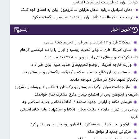
دولت ایران در فهرست تحریم ها+اسامی
ادعای اسرائیل درباره انتقال هزاران سانتریفیوژ ایران به اعماق کوه کلنگ
ترامپ، با ذکر «الحمدالله» ایران را تهدید به بمباران گسترده کرد
آخرین اخبار
آرشیو
آمریکا ۵ فرد و ۱۳ شرکت و صرافی را تحریم کرد+اسامی
سنای آمریکا، طرح قانونی تحریم روسیه و ایران را با نام لیندسی گراهام
تایید کرد/ تحریم های نفتی ایران و روسیه تشدید می شود
وزارت خارجه آمریکا از وضع تحریم‌های جدید علیه ایران خبر داد
نخستین پیمان دفاع جمعی اسلامی / ترکیه، پاکستان و عربستان به
یکدیگر تعهد دفاع در مقابل مهاجم دادند
نماز جماعت سران ترکیه، عربستان و پاکستان + عکس / بن‌سلمان، شهباز
شریف و اردوغان پس از امضای پیمان دفاع مشترک نماز خواندند
«پیمان مکه» و آرایش جدید منطقه / ائتلاف نظامی جدید اسلامی چه
پیامی برای تهران دارد؟ / مثلث ریاض، آنکارا و اسلام‌آباد علیه خلاء امنیتی
غرب
مارکو روبیو، کوبا را به همکاری با ایران، روسیه و چین متهم کرد
جزئیاتی جدید از توافق مکه