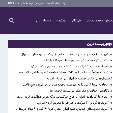
آرشیو
تبلیغات
جستجوی پیشرفته
تماس با ما
RSS
یدبان محیط زیست
بازرگانی
وبگردی
دیدبان بازار
پربیننده ترین
شهادت ۴ پاسدار ایرانی در حمله دیشب آمریکت و عربستان به عراق
لیندزی گراهام، سناتور جمهوریخواه آمریکا درگذشت
آمریکا ۸ فرد و ۶ شرکت در ارتباط با دولت ایران را تحریم کرد
ترامپ: قطعاً به سایت کوه کلنگ حمله خواهیم کرد/شما نمی‌دانید چه
گفت‌وگوهایی پشت صحنه با ایران در جریان است
اتحادیه اروپا ۶ فرد را به فهرست تحریم‌های ایران افزود/ پنج قاضی
دادگاه‌های انقلاب و یک هکر در لیست تحریم ها
ادعای باراک راوید: ایران با طرح بازگشایی تنگه هرمز موافقت کرده است
آمریکا ۵ فرد و ۱۳ شرکت و صرافی را تحریم کرد+اسامی
آمریکا تحریم‌های جدیدی علیه ایران اعمال کرد/ ۴ فرد و ۹ نهاد مرتبط با