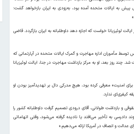
حصیلی و ازدواج قرار داشت. اکنون، این مرد که بیش از ۲ سال پیش به ایالات متحده آمده بود، به‌زودی به ایران بازخواهد گشت؛
یالت لوئیزیانا خواست که اجازه دهد داوطلبانه به ایران بازگردد. قاضی
م در حالی گرفته شد که درودی در ساعات اولیه صبح ۲۵ مارس توسط مأموران اداره مهاجرت و گمرک ایالات متحده در آپارتمانی که
 شد. چند روز بعد، او به مرکز بازداشت مهاجرت در جنا، ایالت لوئیزیانا
 برای امنیت» معرفی کرده بود، هیچ مدرکی دال بر تهدیدآمیز بودن او
ه کیفری‌ای ندارد.
قوقی و بازداشت طولانی، آقای درودی تصمیم گرفت داوطلبانه کشور را
دادرسی به تأخیر می‌افتد یا نادیده گرفته می‌شود، وقتی اتهاماتی
ی عدالت و انصاف در آمریکا ارائه می‌دهیم.»