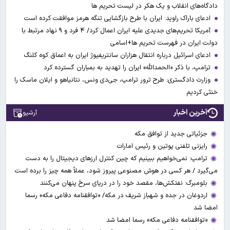
دادگاه‌های انقلاب و یک هکر در لیست تحریم ها
ادعای باراک راوید: ایران با طرح بازگشایی تنگه هرمز موافقت کرده است
آمریکا تحریم‌های جدیدی علیه ایران اعمال کرد/ ۴ فرد و ۹ نهاد مرتبط با
دولت ایران در فهرست تحریم ها+اسامی
ادعای اسرائیل درباره انتقال هزاران سانتریفیوژ ایران به اعماق کوه کلنگ
ترامپ، با ذکر «الحمدالله» ایران را تهدید به بمباران گسترده کرد
وزارت دادگستری: طرح ترور ترامپ، جی‌دی ونس، نتانیاهو و ایلان ماسک را
خنثی کردیم
آخرین اخبار
آرشیو
جزئیاتی جدید از توافق مکه
رایزنی تلفنی پوتین و رئیس امارات
ترامپ: نمی‌خواهیم ببینیم که چین کنترل ارز‌های دیجیتال را به دست
می‌گیرد / هر کسی در هوش مصنوعی پیروز شود، عملاً همه چیز را برده است
بلومبرگ: نفتکش‌ها، مقصد خود را در دریای سرخ پنهان می‌کنند
اردوغان در جده و شهباز شریف در مکه/ «توافقنامه دفاعی مکه» رسما
امضا شد
«توافقنامه دفاعی مکه» رسما امضا شد